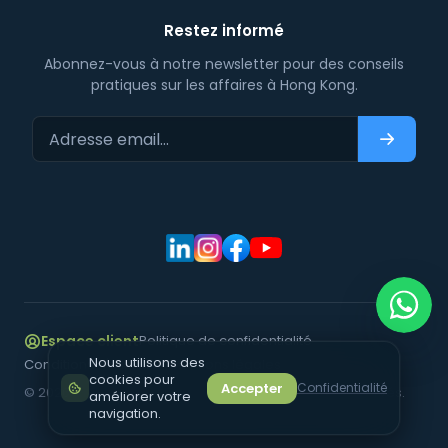
Restez informé
Abonnez-vous à notre newsletter pour des conseils
pratiques sur les affaires à Hong Kong.
Adresse email…
S'abonn
Espace client
Politique de confidentialité
Nous utilisons des
Conditions d'utilisation
Mentions légales
cookies pour
Accepter
Confidentialité
©
2026
ATHENASIA Consulting Limited. Tous droits réservés.
améliorer votre
navigation.