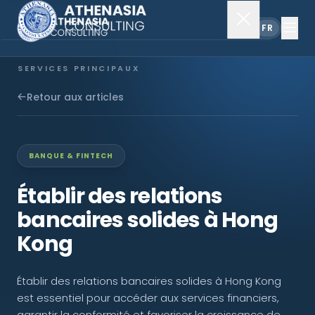
EN
FR
SERVICES PRINCIPAUX
Constitution de société
Retour aux articles
Secrétariat
BANQUE & FINTECH
Comptabilité & audit
Établir des relations
bancaires solides à Hong
EXPLORER
Kong
À propos
Établir des relations bancaires solides à Hong Kong
Actualités
est essentiel pour accéder aux services financiers,
garantir la conformité et favoriser la croissance de