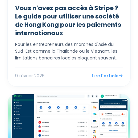
Vous n'avez pas accès à Stripe ?
Le guide pour utiliser une société
de Hong Kong pour les paiements
internationaux
Pour les entrepreneurs des marchés d'Asie du
Sud-Est comme la Thaïlande ou le Vietnam, les
limitations bancaires locales bloquent souvent
l'accès aux passerelles de paiement mondiales
comme Stripe et Shopify Payments.
9 février 2026
Lire l'article
L'incorporation d'une entité à Hong Kong agit
comme un « pont financier », permettant à ces
entreprises de contourner légalement les
restrictions géographiques, d'accéder au
bancaire multi-devises et de traiter les
transactions internationales sans heurts.