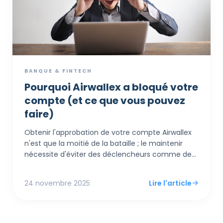
BANQUE & FINTECH
Pourquoi Airwallex a bloqué votre
compte (et ce que vous pouvez
faire)
Obtenir l'approbation de votre compte Airwallex
n'est que la moitié de la bataille ; le maintenir
nécessite d'éviter des déclencheurs comme des
taux de remboursement élevés ou des
changements soudains de modèle d'affaires qui
24 novembre 2025
Lire l'article
inquiètent les partenaires bancaires. L'erreur la
plus courante est de vider votre compte à zéro
immédiatement après une vente, ce qui signale
une "arnaque de sortie" aux algorithmes de risque