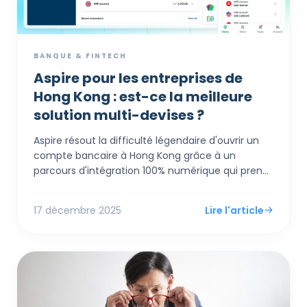
BANQUE & FINTECH
Aspire pour les entreprises de
Hong Kong : est-ce la meilleure
solution multi-devises ?
Aspire résout la difficulté légendaire d'ouvrir un
compte bancaire à Hong Kong grâce à un
parcours d'intégration 100% numérique qui prend
quelques jours, et non des mois, tout en offrant
des taux de change compétitifs (0,18%) bien
17 décembre 2025
Lire l'article
inférieurs à ceux des banques traditionnelles. Au-
delà du simple service bancaire, il agit comme un
système d'exploitation financier tout-en-un,
intégrant des comptes multi-devises, des cartes
d'entreprise avec cashback et des outils de
gestion des dépenses directement avec des
logiciels de comptabilité comme Xero.