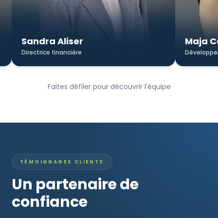
Sandra Aliser
Maja 
Directrice financière
Développe
Faites défiler pour découvrir l'équipe
TÉMOIGNAGES CLIENTS
Un partenaire de
confiance