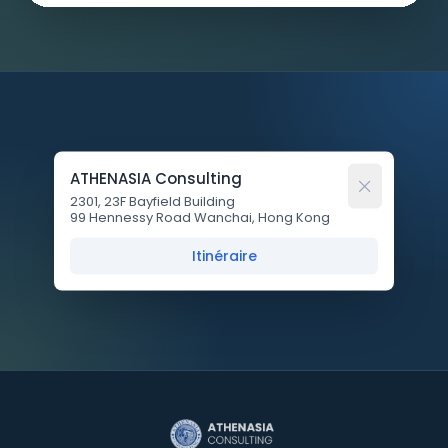
ATHENASIA Consulting
2301, 23F Bayfield Building
99 Hennessy Road Wanchai, Hong Kong
Itinéraire