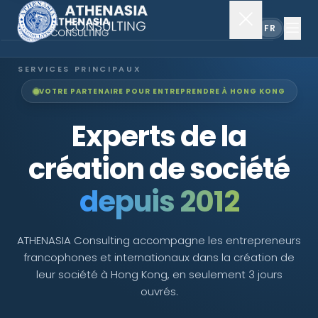
EN
FR
SERVICES PRINCIPAUX
VOTRE PARTENAIRE POUR ENTREPRENDRE À HONG KONG
Constitution de société
Experts de la
Secrétariat
création de société
Comptabilité & audit
depuis 2012
EXPLORER
ATHENASIA Consulting accompagne les entrepreneurs
francophones et internationaux dans la création de
À propos
leur société à Hong Kong, en seulement 3 jours
ouvrés.
Actualités