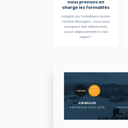
nous prenons en
charge les formalités
Adapté aux fondateurs locaux
comme étrangers : nous nous
occupons des démarches,
aucun déplacement ni visa
requis !
AIRWALLEX
PARTENAIRE GOLD 2026
PARTEN