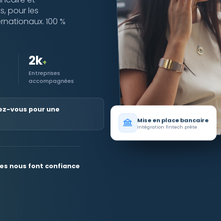
s, pour les
rnationaux. 100 %
2k
+
Entreprises
accompagnées
ez-vous pour une
Mise en place bancaire
Intégration fintech prête
ses nous font confiance