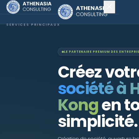
SERVICES PRINCIPAUX
Constitution de société
Secrétariat
LE PARTENAIRE PREMIUM DES ENTREPR
Créez votr
Comptabilité & audit
société à 
EXPLORER
À propos
Kong
en t
Actualités
simplicité.
NOUS SUIVRE
Création de société, ouverture ba