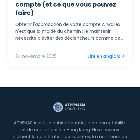
compte (et ce que vous pouvez
faire)
Obtenir l'approbation de votre compte Airwallex
n'est que la moitié du chemin ; le maintenir
nécessite d'éviter des déclencheurs comme des
taux de remboursement élevés ou des
changements soudains de modèle d'affaires qui
24 novembre 2025
Lire en anglais
inquiètent les partenaires bancaires. L'erreur la
plus courante est de vider votre compte à zéro
immédiatement après une vente, ce qui signale
une "arnaque de sortie" aux algorithmes de risque
et conduit souvent à un gel—un statut de
Partenaire Or peut vous aider à naviguer ou
prévenir cela.
ATHENASIA est un cabinet boutique de comptabilité
et de conseil basé à Hong Kong. Nos services
incluent la constitution de sociétés, la maintenance