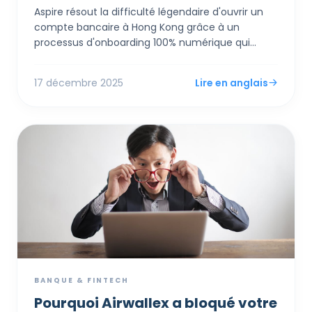
Aspire résout la difficulté légendaire d'ouvrir un
compte bancaire à Hong Kong grâce à un
processus d'onboarding 100% numérique qui
prend quelques jours, et non des mois, tout en
offrant des taux de change compétitifs (0,18%)
17 décembre 2025
Lire en anglais
bien inférieurs à ceux des banques traditionnelles.
Au-delà du simple service bancaire, il agit
comme un système d'exploitation financier tout-
en-un, intégrant des comptes multi-devises, des
cartes d'entreprise avec cashback et des outils
de gestion des dépenses directement avec des
logiciels de comptabilité comme Xero.
BANQUE & FINTECH
Pourquoi Airwallex a bloqué votre