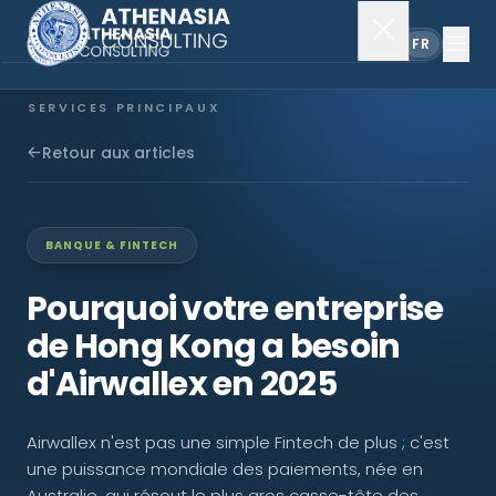
EN
FR
SERVICES PRINCIPAUX
Constitution de société
Retour aux articles
Secrétariat
BANQUE & FINTECH
Comptabilité & audit
Pourquoi votre entreprise
de Hong Kong a besoin
EXPLORER
d'Airwallex en 2025
À propos
Airwallex n'est pas une simple Fintech de plus ; c'est
Actualités
une puissance mondiale des paiements, née en
Australie, qui résout le plus gros casse-tête des