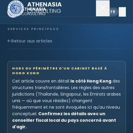
EN
FR
SERVICES PRINCIPAUX
Constitution de société
Retour aux articles
Secrétariat
HORS DU PÉRIMÈTRE D'UN CABINET BASÉ À
HONG KONG
Comptabilité & audit
Cet article couvre en détail
le côté Hong Kong
des
structures transfrontalières. Les règles des autres
juridictions (Thaïlande, Singapour, les Émirats arabes
EXPLORER
unis — où que vous résidiez) changent
fréquemment et ne sont évoquées ici qu'au niveau
À propos
conceptuel.
Confirmez les détails avec un
conseiller fiscal local du pays concerné avant
Actualités
d'agir.