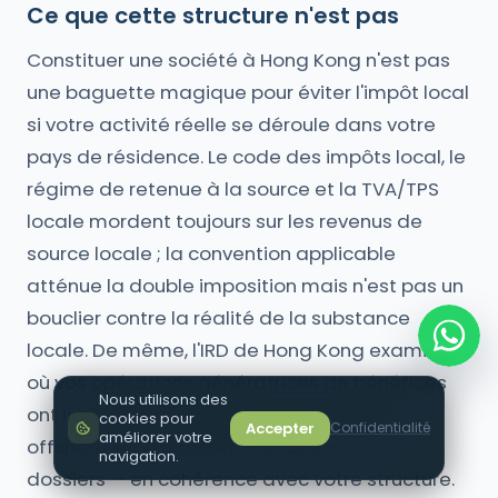
Ce que cette structure n'est pas
Constituer une société à Hong Kong n'est pas
une baguette magique pour éviter l'impôt local
si votre activité réelle se déroule dans votre
pays de résidence. Le code des impôts local, le
régime de retenue à la source et la TVA/TPS
locale mordent toujours sur les revenus de
source locale ; la convention applicable
atténue la double imposition mais n'est pas un
bouclier contre la réalité de la substance
locale. De même, l'IRD de Hong Kong examinera
où vos opérations génératrices de bénéfices
Nous utilisons des
ont lieu avant d'avaliser une « demande
cookies pour
Accepter
Confidentialité
améliorer votre
offshore ». Construisez vos faits — et vos
navigation.
dossiers — en cohérence avec votre structure.