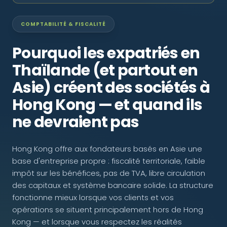
NOUS SUIVRE
COMPTABILITÉ & FISCALITÉ
Pourquoi les expatriés en
Thaïlande (et partout en
Contactez-nous
Asie) créent des sociétés à
Hong Kong — et quand ils
ne devraient pas
Hong Kong offre aux fondateurs basés en Asie une
base d'entreprise propre : fiscalité territoriale, faible
impôt sur les bénéfices, pas de TVA, libre circulation
des capitaux et système bancaire solide. La structure
fonctionne mieux lorsque vos clients et vos
opérations se situent principalement hors de Hong
Kong — et lorsque vous respectez les réalités