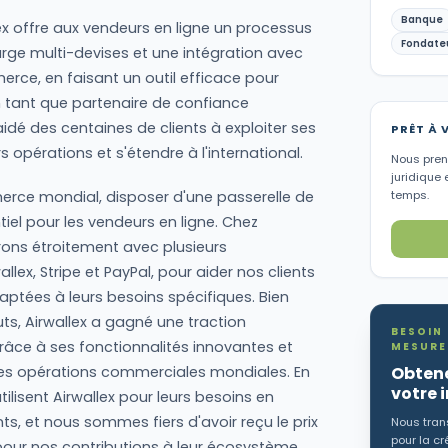
Banque
ex offre aux vendeurs en ligne un processus
Fondate
harge multi-devises et une intégration avec
rce, en faisant un outil efficace pour
n tant que partenaire de confiance
aidé des centaines de clients à exploiter ses
PRÊT À 
s opérations et s'étendre à l'international.
Nous preno
juridique 
rce mondial, disposer d'une passerelle de
temps.
tiel pour les vendeurs en ligne. Chez
rons étroitement avec plusieurs
lex, Stripe et PayPal, pour aider nos clients
daptées à leurs besoins spécifiques. Bien
s, Airwallex a gagné une traction
BESOIN
grâce à ses fonctionnalités innovantes et
MESURE
Obtene
les opérations commerciales mondiales. En
votre 
tilisent Airwallex pour leurs besoins en
, et nous sommes fiers d'avoir reçu le prix
Nous tran
pour la cr
pour nos contributions à leur écosystème.