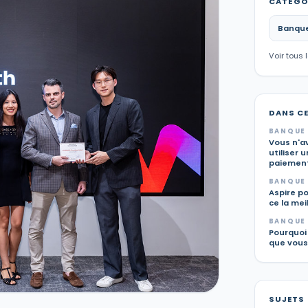
CATÉGO
Banque
Voir tous 
DANS C
BANQUE 
Vous n'av
utiliser 
paiement
BANQUE 
Aspire po
ce la mei
BANQUE 
Pourquoi 
que vous
SUJETS