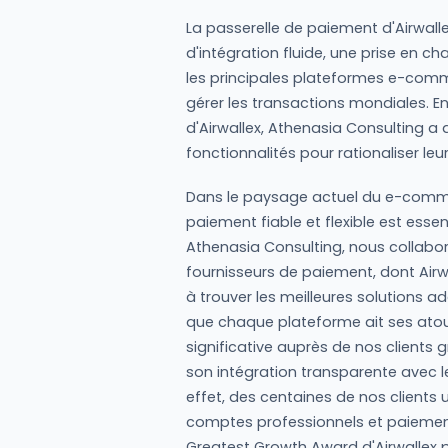
La passerelle de paiement d'Airwall
d'intégration fluide, une prise en c
les principales plateformes e-comme
gérer les transactions mondiales. E
d'Airwallex, Athenasia Consulting a 
fonctionnalités pour rationaliser leur
Dans le paysage actuel du e-comme
paiement fiable et flexible est essen
Athenasia Consulting, nous collabo
fournisseurs de paiement, dont Airwal
à trouver les meilleures solutions a
que chaque plateforme ait ses atout
significative auprès de nos clients 
son intégration transparente avec 
effet, des centaines de nos clients u
comptes professionnels et paiements
Greatest Growth Award d'Airwallex 