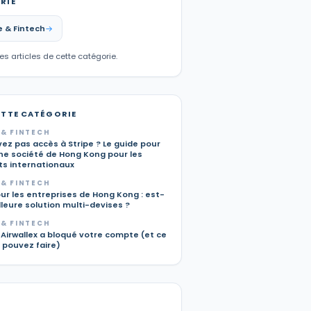
RIE
 & Fintech
les articles de cette catégorie.
ETTE CATÉGORIE
& FINTECH
ez pas accès à Stripe ? Le guide pour
une société de Hong Kong pour les
s internationaux
& FINTECH
ur les entreprises de Hong Kong : est-
lleure solution multi-devises ?
& FINTECH
Airwallex a bloqué votre compte (et ce
 pouvez faire)