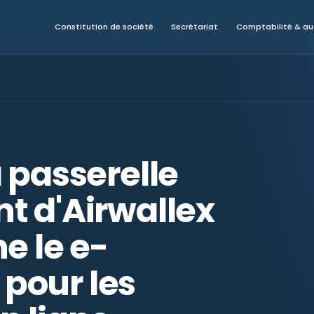
Constitution de société
Secrétariat
Comptabilité & au
 passerelle
t d'Airwallex
e le e-
pour les