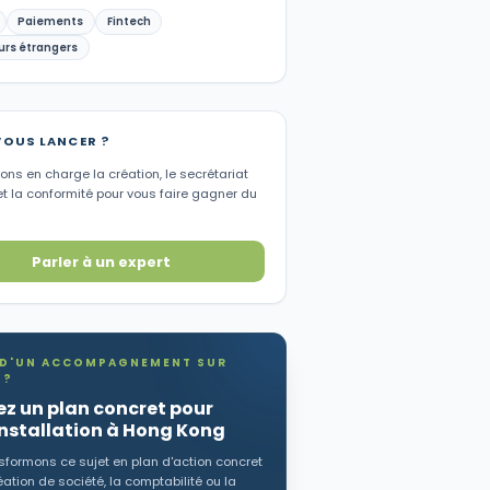
Paiements
Fintech
urs étrangers
VOUS LANCER ?
ns en charge la création, le secrétariat
et la conformité pour vous faire gagner du
Parler à un expert
 D'UN ACCOMPAGNEMENT SUR
 ?
z un plan concret pour
installation à Hong Kong
sformons ce sujet en plan d'action concret
éation de société, la comptabilité ou la