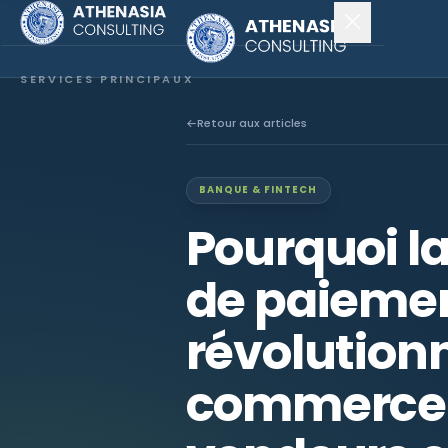
SERVICES PRINCIPAUX
Constitution de société
Retour aux articles
Secrétariat
BANQUE & FINTECH
Comptabilité & audit
Pourquoi la
EXPLORER
de paiemen
À propos
révolutionn
Actualités
commerce 
NOUS SUIVRE