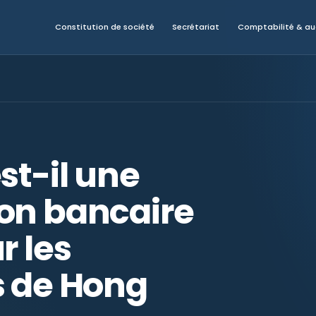
Constitution de société
Secrétariat
Comptabilité & au
st-il une
on bancaire
r les
s de Hong