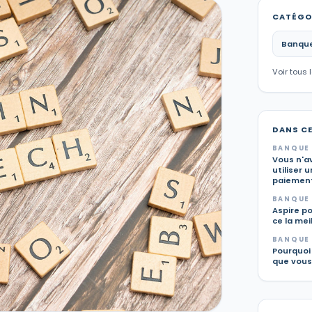
CATÉGO
Banque
Voir tous 
DANS C
BANQUE 
Vous n'av
utiliser 
paiement
BANQUE 
Aspire po
ce la mei
BANQUE 
Pourquoi 
que vous