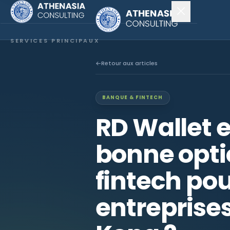
SERVICES PRINCIPAUX
Constitution de société
Retour aux articles
Secrétariat
BANQUE & FINTECH
Comptabilité & audit
RD Wallet e
EXPLORER
bonne opti
À propos
fintech pou
Actualités
entreprise
NOUS SUIVRE