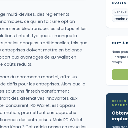
SUJETS
Banque
rge multi-devises, des règlements
Fondate
nomiques, ce qui en fait une option
commerce électronique, les startups et les
tions fintech typiques, il manque la
par les banques traditionnelles, tels que
PRÊT À 
 Les entreprises doivent mettre en balance
Nous preno
apport aux avantages de RD Wallet en
juridique 
temps.
de coûts réduits.
phare du commerce mondial, offre un
de défis pour les entreprises. Alors que la
 les solutions fintech transforment
frant des alternatives innovantes aux
BESOIN
tel concurrent, RD Wallet, est apparu
MESURE
Obtene
sformation, promettant une approche
implan
 finances des entreprises. Mais RD Wallet
Hong Kong ? Cet article passe en revue les
Nous trans