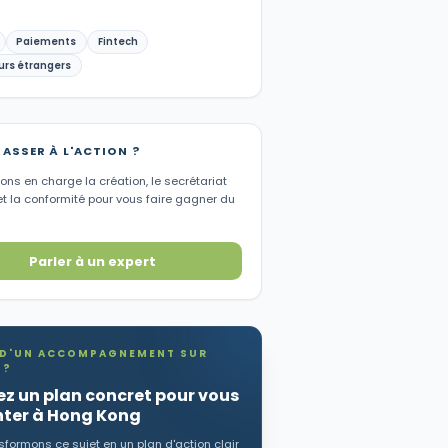
Paiements
Fintech
urs étrangers
PASSER À L'ACTION ?
ns en charge la création, le secrétariat
et la conformité pour vous faire gagner du
Parler à un expert
 D'UN ACCOMPAGNEMENT SUR
 ?
z un plan concret pour vous
ter à Hong Kong
formons ce sujet en un plan d'action clair