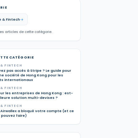
RIE
 & Fintech
les articles de cette catégorie.
ETTE CATÉGORIE
& FINTECH
ez pas accès à Stripe ? Le guide pour
une société de Hong Kong pour les
s internationaux
& FINTECH
ur les entreprises de Hong Kong : est-
lleure solution multi-devises ?
& FINTECH
Airwallex a bloqué votre compte (et ce
 pouvez faire)