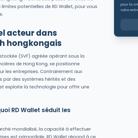
pour la cr
 limites potentielles de RD Wallet, pour vous
votre entr
e.
el acteur dans
ch hongkongais
r stockée (SVF) agréée opérant sous la
ancières de Hong Kong, se positionne
r les entreprises. Contrairement aux
 par des systèmes hérités et des
 exploite la technologie pour offrir une
quoi RD Wallet séduit les
arché mondialisé, la capacité à effectuer
ises est primordiale. RD Wallet répond à ce