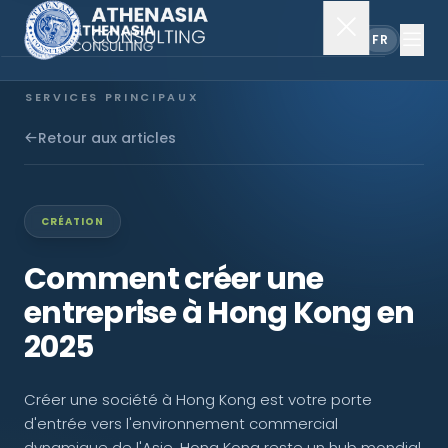
EN
FR
SERVICES PRINCIPAUX
Constitution de société
Retour aux articles
Secrétariat
CRÉATION
Comptabilité & audit
Comment créer une
entreprise à Hong Kong en
EXPLORER
2025
À propos
Créer une société à Hong Kong est votre porte
Actualités
d'entrée vers l'environnement commercial
dynamique de l'Asie. Hong Kong reste un hub mondial