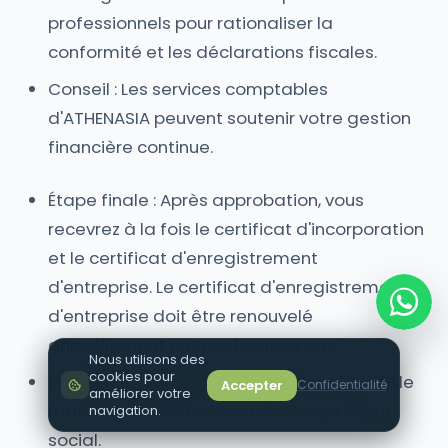
professionnels pour rationaliser la
conformité et les déclarations fiscales.
Conseil : Les services comptables
d'ATHENASIA peuvent soutenir votre gestion
financière continue.
Étape finale : Après approbation, vous
recevrez à la fois le certificat d'incorporation
et le certificat d'enregistrement
d'entreprise. Le certificat d'enregistrement
d'entreprise doit être renouvelé
annuellement ou tous les trois ans.
Nous utilisons des
cookies pour
Exigence d'affichage : Il doit être affiché de
Accepter
Confidentialité
améliorer votre
manière visible à votre adresse de siège
navigation.
social.