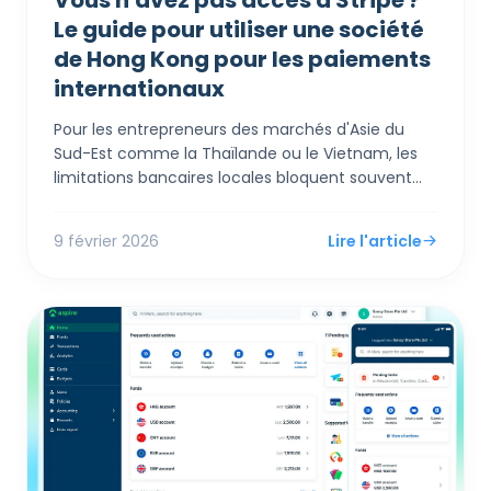
Vous n'avez pas accès à Stripe ?
Le guide pour utiliser une société
de Hong Kong pour les paiements
internationaux
Pour les entrepreneurs des marchés d'Asie du
Sud-Est comme la Thaïlande ou le Vietnam, les
limitations bancaires locales bloquent souvent
l'accès aux passerelles de paiement mondiales
comme Stripe et Shopify Payments. La création
9 février 2026
Lire l'article
de société d'une entité à Hong Kong agit comme
un « pont financier », permettant à ces
entreprises de contourner légalement les
restrictions géographiques, d'accéder au
bancaire multi-devises et de traiter les
transactions internationales sans accroc.