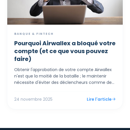
BANQUE & FINTECH
Pourquoi Airwallex a bloqué votre
compte (et ce que vous pouvez
faire)
Obtenir l'approbation de votre compte Airwallex
n'est que la moitié de la bataille ; le maintenir
nécessite d'éviter des déclencheurs comme des
taux de remboursement élevés ou des
changements soudains de modèle d'affaires qui
24 novembre 2025
Lire l'article
inquiètent les partenaires bancaires. L'erreur la
plus courante est de vider votre compte à zéro
immédiatement après une vente, ce qui signale
une "arnaque de sortie" aux algorithmes de risque
et conduit souvent à un gel—un statut de