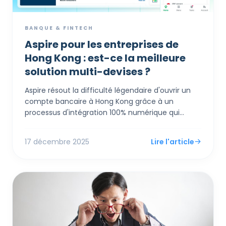
BANQUE & FINTECH
Aspire pour les entreprises de
Hong Kong : est-ce la meilleure
solution multi-devises ?
Aspire résout la difficulté légendaire d'ouvrir un
compte bancaire à Hong Kong grâce à un
processus d'intégration 100% numérique qui
prend quelques jours, et non des mois, tout en
offrant des taux de change compétitifs (0,18%)
17 décembre 2025
Lire l'article
bien inférieurs à ceux des banques traditionnelles.
Au-delà du simple service bancaire, il agit
comme un système d'exploitation financier tout-
en-un, intégrant des comptes multi-devises, des
cartes d'entreprise avec cashback et des outils
de gestion des dépenses directement avec des
logiciels de comptabilité comme Xero.