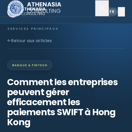
EN
FR
SERVICES PRINCIPAUX
Constitution de société
Retour aux articles
Secrétariat
BANQUE & FINTECH
Comptabilité & audit
Comment les entreprises
peuvent gérer
EXPLORER
efficacement les
À propos
paiements SWIFT à Hong
Kong
Actualités