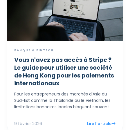
BANQUE & FINTECH
Vous n'avez pas accès à Stripe ?
Le guide pour utiliser une société
de Hong Kong pour les paiements
internationaux
Pour les entrepreneurs des marchés d'Asie du
Sud-Est comme la Thaïlande ou le Vietnam, les
limitations bancaires locales bloquent souvent
l'accès aux passerelles de paiement mondiales
comme Stripe et Shopify Payments. La création
9 février 2026
Lire l'article
de société d'une entité à Hong Kong agit comme