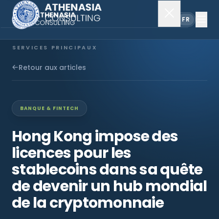
EN
FR
SERVICES PRINCIPAUX
Constitution de société
Retour aux articles
Secrétariat
BANQUE & FINTECH
Comptabilité & audit
Hong Kong impose des
licences pour les
EXPLORER
stablecoins dans sa quête
À propos
de devenir un hub mondial
de la cryptomonnaie
Actualités