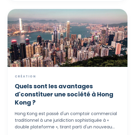
processus soit numérique et efficace,
l'exactitude des détails comme la structure du
capital et la preuve d'adresse résidentielle est
non négociable pour obtenir à la fois un Certificat
d'Incorporation et un compte bancaire
d'entreprise fonctionnel.
CRÉATION
Quels sont les avantages
d'constituer une société à Hong
Kong ?
Hong Kong est passé d'un comptoir commercial
traditionnel à une juridiction sophistiquée à «
double plateforme », tirant parti d'un nouveau
taux d'imposition de 5 % pour le « Patent Box » et