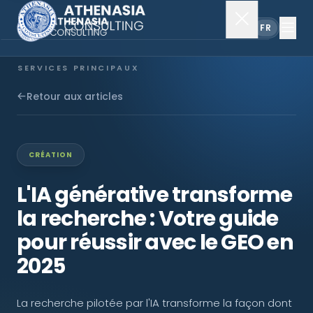
EN
FR
SERVICES PRINCIPAUX
Constitution de société
Retour aux articles
Secrétariat
CRÉATION
Comptabilité & audit
L'IA générative transforme
la recherche : Votre guide
EXPLORER
pour réussir avec le GEO en
À propos
2025
Actualités
La recherche pilotée par l'IA transforme la façon dont