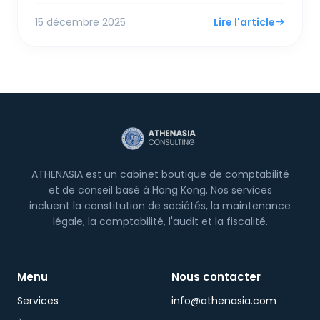
d'une intégration fluide avec la GBA pour attirer
15 décembre 2025
Lire l'article
l'innovation à forte croissance.
ATHENASIA est un cabinet boutique de comptabilité
et de conseil basé à Hong Kong. Nos services
incluent la constitution de sociétés, la maintenance
légale, la comptabilité, l'audit et la fiscalité.
Menu
Nous contacter
Services
info@athenasia.com