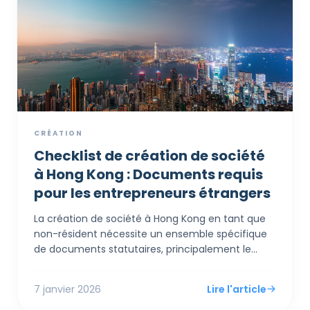
comme un secrétaire de société agréé et une
adresse physique enregistrée, que les cabinets de
conseil professionnels intègrent généralement
dans un package de création complet et
transparent.
CRÉATION
Checklist de création de société
à Hong Kong : Documents requis
pour les entrepreneurs étrangers
La création de société à Hong Kong en tant que
non-résident nécessite un ensemble spécifique
de documents statutaires, principalement le
formulaire NNC1 et les Statuts, ainsi qu'une
vérification d'identité rigoureuse pour satisfaire
7 janvier 2026
Lire l'article
aux normes modernes AML/KYC. Bien que le