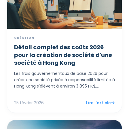
CRÉATION
Détail complet des coûts 2026
pour la création de société d'une
société à Hong Kong
Les frais gouvernementaux de base 2026 pour
créer une société privée à responsabilité limitée à
Hong Kong s'élèvent à environ 3 895 HK$,
couvrant les frais du Registre des Sociétés
électronique (1 545 HK$) et un certificat
25 février 2026
Lire l'article
d'enregistrement d'entreprise d'un an (2 350 HK$,
prélèvement réintroduit le 1er avril 2026).
Cependant, les fondateurs étrangers doivent
également budgétiser les services obligatoires