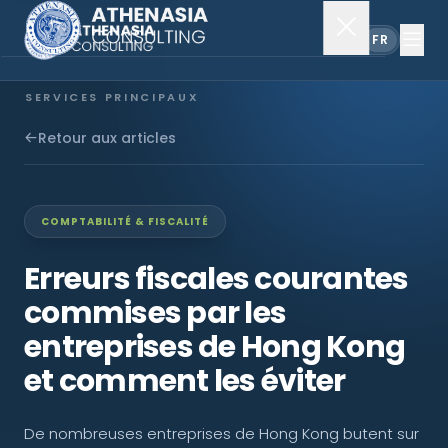
EN
FR
SERVICES PRINCIPAUX
Constitution de société
Retour aux articles
Secrétariat
COMPTABILITÉ & FISCALITÉ
Comptabilité & audit
Erreurs fiscales courantes
commises par les
EXPLORER
entreprises de Hong Kong
À propos
et comment les éviter
Actualités
De nombreuses entreprises de Hong Kong butent sur