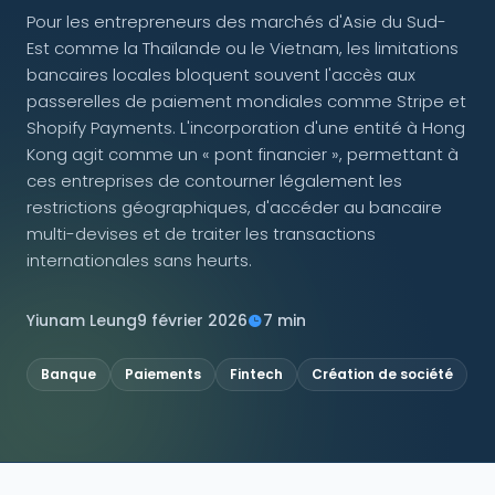
Pour les entrepreneurs des marchés d'Asie du Sud-
Est comme la Thaïlande ou le Vietnam, les limitations
NOUS SUIVRE
bancaires locales bloquent souvent l'accès aux
passerelles de paiement mondiales comme Stripe et
Shopify Payments. L'incorporation d'une entité à Hong
Kong agit comme un « pont financier », permettant à
Contactez-nous
ces entreprises de contourner légalement les
restrictions géographiques, d'accéder au bancaire
multi-devises et de traiter les transactions
internationales sans heurts.
Yiunam Leung
9 février 2026
7 min
Banque
Paiements
Fintech
Création de société