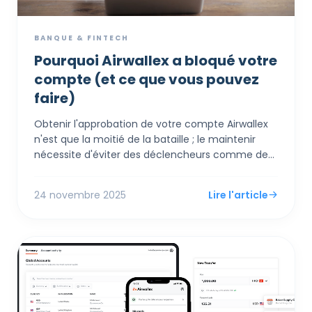
BANQUE & FINTECH
Pourquoi Airwallex a bloqué votre
compte (et ce que vous pouvez
faire)
Obtenir l'approbation de votre compte Airwallex
n'est que la moitié de la bataille ; le maintenir
nécessite d'éviter des déclencheurs comme des
taux de remboursement élevés ou des
changements soudains de modèle d'affaires qui
24 novembre 2025
Lire l'article
inquiètent les partenaires bancaires. L'erreur la
plus courante est de vider votre compte à zéro
immédiatement après une vente, ce qui signale
une "arnaque de sortie" aux algorithmes de risque
et conduit souvent à un gel—un statut de
Partenaire Or peut vous aider à naviguer ou
prévenir cela.