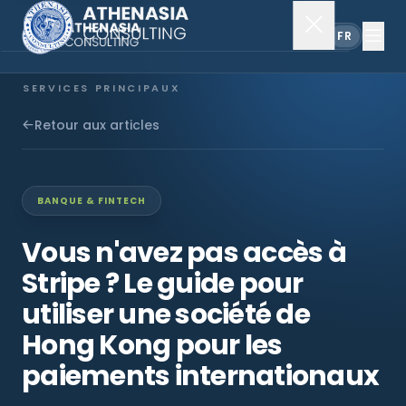
EN
FR
SERVICES PRINCIPAUX
Constitution de société
Retour aux articles
Secrétariat
BANQUE & FINTECH
Comptabilité & audit
Vous n'avez pas accès à
Stripe ? Le guide pour
EXPLORER
utiliser une société de
À propos
Hong Kong pour les
paiements internationaux
Actualités