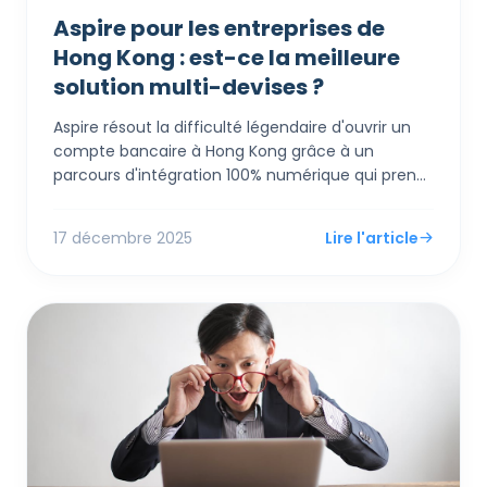
Aspire pour les entreprises de
Hong Kong : est-ce la meilleure
solution multi-devises ?
Aspire résout la difficulté légendaire d'ouvrir un
compte bancaire à Hong Kong grâce à un
parcours d'intégration 100% numérique qui prend
quelques jours, et non des mois, tout en offrant
des taux de change compétitifs (0,18%) bien
17 décembre 2025
Lire l'article
inférieurs à ceux des banques traditionnelles. Au-
delà du simple service bancaire, il agit comme un
système d'exploitation financier tout-en-un,
intégrant des comptes multi-devises, des cartes
d'entreprise avec cashback et des outils de
gestion des dépenses directement avec des
logiciels de comptabilité comme Xero.