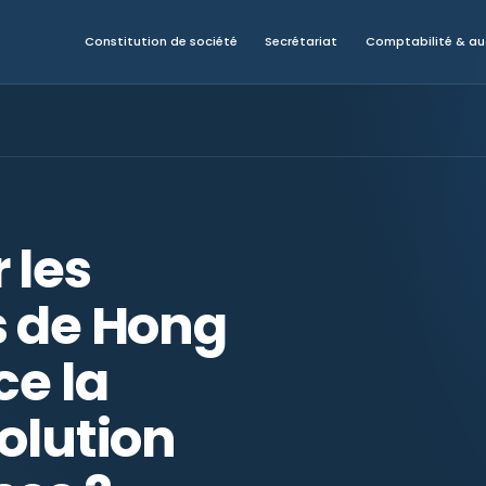
Constitution de société
Secrétariat
Comptabilité & au
 les
s de Hong
ce la
olution