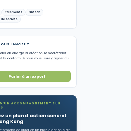
Paiements
Fintech
 de société
VOUS LANCER ?
ns en charge la création, le secrétariat
et la conformité pour vous faire gagner du
Parler à un expert
 D'UN ACCOMPAGNEMENT SUR
 ?
z un plan d'action concret
Hong Kong
formons ce sujet en un plan d'action clair