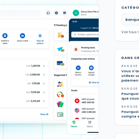
CATÉGO
Banque
Voir tous 
DANS C
BANQUE 
Vous n'av
utiliser 
paiement
BANQUE 
Pourquoi 
que vous
BANQUE 
Pourquoi
compte e