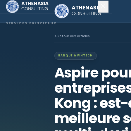
SERVICES PRINCIPAUX
Constitution de société
Retour aux articles
Secrétariat
BANQUE & FINTECH
Comptabilité & audit
Aspire pour
EXPLORER
entreprise
À propos
Kong : est-
Actualités
meilleure s
NOUS SUIVRE