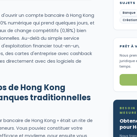
SUJETS
Banque
ire d'ouvrir un compte bancaire à Hong Kong
Création
00% numérique qui prend quelques jours, et
aux de change compétitifs (0,18%) bien
ionnelles. Au-delà du simple service
d'exploitation financier tout-en-un,
PRÊT À 
s, des cartes d'entreprise avec cashback
Nous preno
es directement avec des logiciels de
juridique 
temps.
ups de Hong Kong
nques traditionnelles
5
BESOIN
MESURE
 bancaire de Hong Kong » était un rite de
Obtene
pour 
neurs. Vous pouviez constituer votre
efficace et moderne, pour ensuite vous
Nous trans