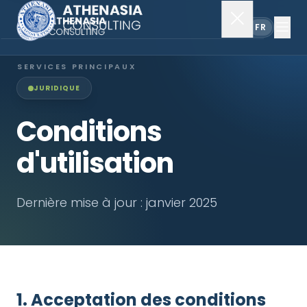
EN
FR
SERVICES PRINCIPAUX
JURIDIQUE
Constitution de société
Conditions
Secrétariat
d'utilisation
Comptabilité & audit
Dernière mise à jour : janvier 2025
EXPLORER
À propos
Actualités
1. Acceptation des conditions