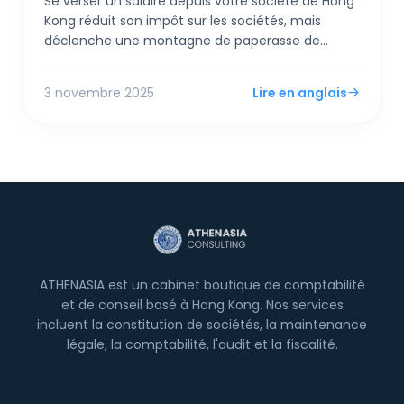
Se verser un salaire depuis votre société de Hong
Kong réduit son impôt sur les sociétés, mais
déclenche une montagne de paperasse de
conformité personnelle et des risques d'audit si
"excessif". Se verser un dividende est plus simple,
3 novembre 2025
Lire en anglais
mais une nouvelle règle FSIE pourrait piéger vos
revenus d'origine étrangère au niveau de la
société—c'est pourquoi un hybride des deux est
désormais la stratégie la plus intelligente.
ATHENASIA est un cabinet boutique de comptabilité
et de conseil basé à Hong Kong. Nos services
incluent la constitution de sociétés, la maintenance
légale, la comptabilité, l'audit et la fiscalité.