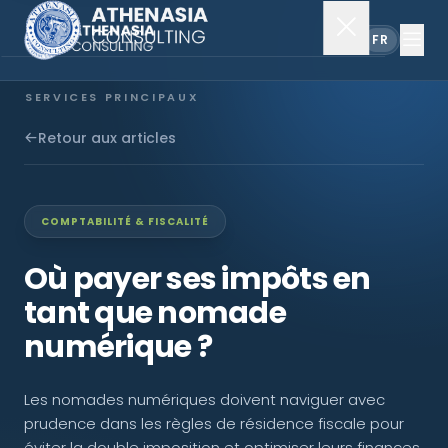
EN
FR
SERVICES PRINCIPAUX
Constitution de société
Retour aux articles
Secrétariat
COMPTABILITÉ & FISCALITÉ
Comptabilité & audit
Où payer ses impôts en
tant que nomade
EXPLORER
numérique ?
À propos
Les nomades numériques doivent naviguer avec
Actualités
prudence dans les règles de résidence fiscale pour
éviter la double imposition et optimiser leurs finances,