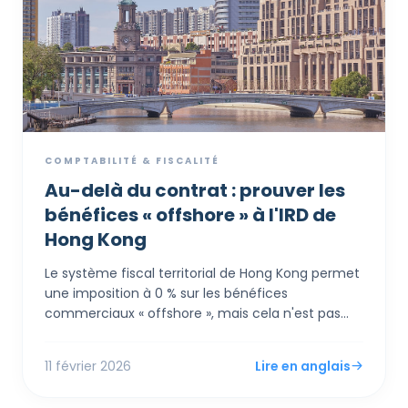
COMPTABILITÉ & FISCALITÉ
Au-delà du contrat : prouver les
bénéfices « offshore » à l'IRD de
Hong Kong
Le système fiscal territorial de Hong Kong permet
une imposition à 0 % sur les bénéfices
commerciaux « offshore », mais cela n'est pas
automatique. L'Inland Revenue Department (IRD)
applique un test rigoureux de « Totalité des faits »,
11 février 2026
Lire en anglais
examinant non seulement où les contrats sont
signés, mais aussi où les décisions sont prises, les