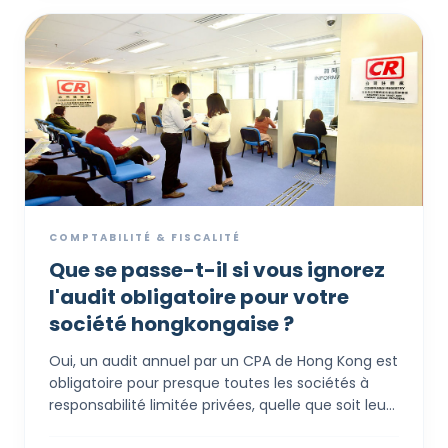
risques gérés et les agents opèrent. Ce guide
présente la documentation essentielle sur 7 ans
requise pour justifier une demande offshore,
couvrant tout des « Procès-verbaux de réunions »
à la conformité en matière de prix de transfert.
COMPTABILITÉ & FISCALITÉ
Que se passe-t-il si vous ignorez
l'audit obligatoire pour votre
société hongkongaise ?
Oui, un audit annuel par un CPA de Hong Kong est
obligatoire pour presque toutes les sociétés à
responsabilité limitée privées, quelle que soit leur
taille ou leur chiffre d'affaires. La "concession" du