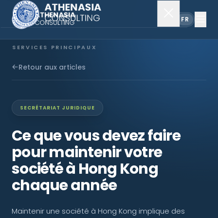
EN
FR
SERVICES PRINCIPAUX
Constitution de société
Retour aux articles
Secrétariat
SECRÉTARIAT JURIDIQUE
Comptabilité & audit
Ce que vous devez faire
pour maintenir votre
EXPLORER
société à Hong Kong
À propos
chaque année
Actualités
Maintenir une société à Hong Kong implique des