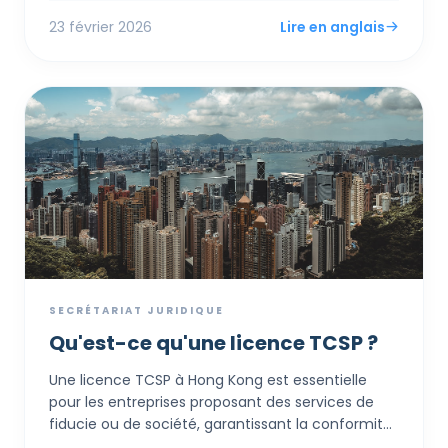
fondateurs. Ce professionnel agréé sert de liaison
23 février 2026
Lire en anglais
légale officielle, gérant les registres
gouvernementaux et facilitant les démarches
bancaires, fiscales et de conformité annuelle.
SECRÉTARIAT JURIDIQUE
Qu'est-ce qu'une licence TCSP ?
Une licence TCSP à Hong Kong est essentielle
pour les entreprises proposant des services de
fiducie ou de société, garantissant la conformité
avec les réglementations strictes de lutte contre