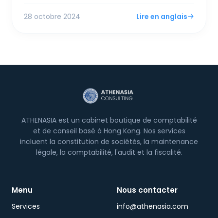
le blanchiment d'argent (LAB) et le financement
28 octobre 2024
Lire en anglais
du terrorisme (CTF). Le processus de demande
implique de répondre aux critères d'éligibilité, de
soumettre les documents requis et de maintenir
une conformité continue, y compris la diligence
raisonnable client et la tenue de registres.
ATHENASIA est un cabinet boutique de comptabilité
et de conseil basé à Hong Kong. Nos services
incluent la constitution de sociétés, la maintenance
légale, la comptabilité, l'audit et la fiscalité.
Menu
Nous contacter
Services
info@athenasia.com