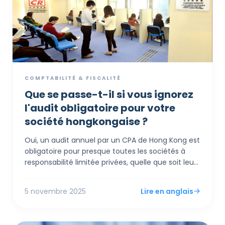
à la conformité en matière de prix de transfert.
COMPTABILITÉ & FISCALITÉ
Que se passe-t-il si vous ignorez
l'audit obligatoire pour votre
société hongkongaise ?
Oui, un audit annuel par un CPA de Hong Kong est
obligatoire pour presque toutes les sociétés à
responsabilité limitée privées, quelle que soit leur
taille ou leur chiffre d'affaires. La "concession" du
système pour les petites entreprises ne dispense
5 novembre 2025
Lire en anglais
pas de l'audit ; elle permet d'utiliser une norme
comptable beaucoup plus simple (SME-FRS) pour
préparer vos états financiers, ce qui rend l'audit