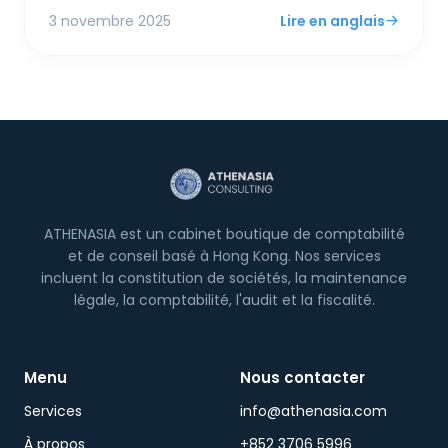
"excessif". Se verser un dividende est plus simple,
3 novembre 2025
Lire en anglais
mais une nouvelle règle FSIE pourrait piéger vos
revenus d'origine étrangère au niveau de la
société—c'est pourquoi un hybride des deux est
désormais la stratégie la plus intelligente.
ATHENASIA est un cabinet boutique de comptabilité
et de conseil basé à Hong Kong. Nos services
incluent la constitution de sociétés, la maintenance
légale, la comptabilité, l'audit et la fiscalité.
Menu
Nous contacter
Services
info@athenasia.com
À propos
+852 3706 5996