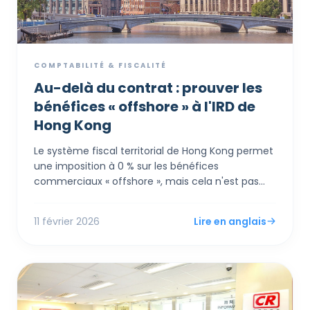
COMPTABILITÉ & FISCALITÉ
Au-delà du contrat : prouver les
bénéfices « offshore » à l'IRD de
Hong Kong
Le système fiscal territorial de Hong Kong permet
une imposition à 0 % sur les bénéfices
commerciaux « offshore », mais cela n'est pas
automatique. L'Inland Revenue Department (IRD)
applique un test rigoureux de « Totalité des faits »,
11 février 2026
Lire en anglais
examinant non seulement où les contrats sont
signés, mais aussi où les décisions sont prises, les
risques gérés et les agents opèrent. Ce guide
présente la documentation essentielle sur 7 ans
requise pour justifier une demande offshore,
couvrant tout des « Procès-verbaux de réunions »