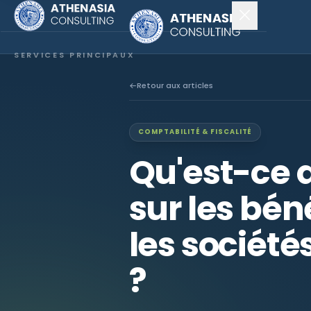
SERVICES PRINCIPAUX
Constitution de société
Retour aux articles
Secrétariat
COMPTABILITÉ & FISCALITÉ
Comptabilité & audit
Qu'est-ce 
EXPLORER
sur les bén
À propos
les sociét
Actualités
?
NOUS SUIVRE