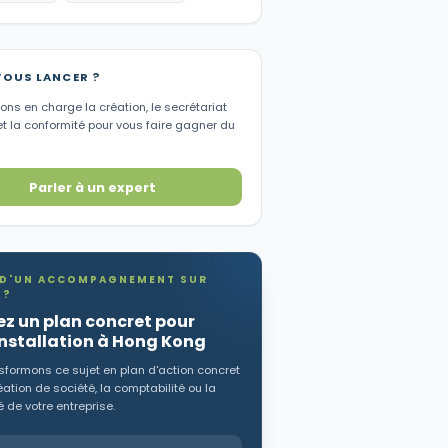
VOUS LANCER ?
ns en charge la création, le secrétariat
et la conformité pour vous faire gagner du
Parler à un expert
 D'UN ACCOMPAGNEMENT SUR
 ?
z un plan concret pour
installation à Hong Kong
sformons ce sujet en plan d'action concret
éation de société, la comptabilité ou la
 de votre entreprise.