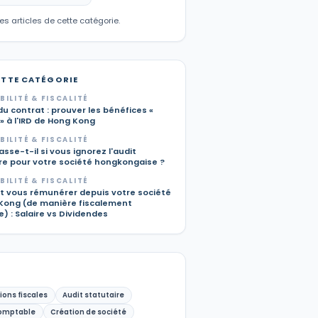
les articles de cette catégorie.
ETTE CATÉGORIE
ILITÉ & FISCALITÉ
u contrat : prouver les bénéfices «
» à l'IRD de Hong Kong
ILITÉ & FISCALITÉ
sse-t-il si vous ignorez l'audit
ire pour votre société hongkongaise ?
ILITÉ & FISCALITÉ
vous rémunérer depuis votre société
Kong (de manière fiscalement
) : Salaire vs Dividendes
ions fiscales
Audit statutaire
omptable
Création de société