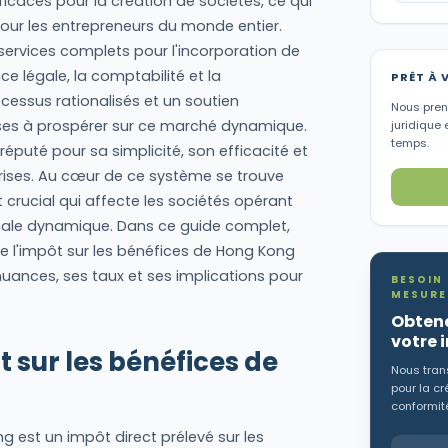
icaces pour la création de sociétés, ce qui
pour les entrepreneurs du monde entier.
ervices complets pour l'incorporation de
e légale, la comptabilité et la
PRÊT À 
cessus rationalisés et un soutien
Nous preno
ises à prospérer sur ce marché dynamique.
juridique 
temps.
éputé pour sa simplicité, son efficacité et
ises. Au cœur de ce système se trouve
t crucial qui affecte les sociétés opérant
onale dynamique. Dans ce guide complet,
de l'impôt sur les bénéfices de Hong Kong
nuances, ses taux et ses implications pour
BESOIN
MESURE
Obtene
votre 
 sur les bénéfices de
Nous tran
pour la cr
conformité
g est un impôt direct prélevé sur les