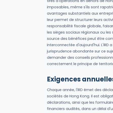
tirés d'opérations en dehors de Ho
imposables, même s'ils sont rapatri
avantages substantiels aux entrepri
leur permet de structurer leurs acti
responsabilité fiscale globale, fai
les sièges sociaux régionaux ou les
source des bénéfices peut être com
interconnectée d'aujourd'hui. L'IRD a 
jurisprudence abondante sur ce suje
demander des conseils professionnel
correctement le principe de territoria
Exigences annuelle
Chaque année, l'IRD émet des déclar
sociétés de Hong Kong. Il est obliga
déclarations, ainsi que les formulai
financiers audités, dans un délai d