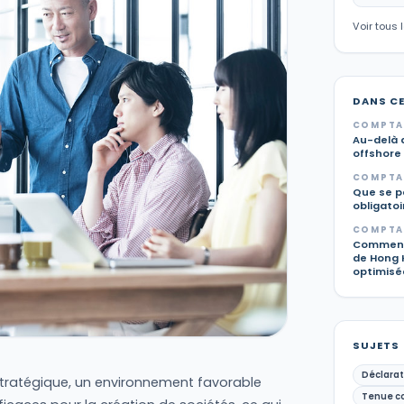
Voir tous 
DANS C
COMPTAB
Au-delà d
offshore 
COMPTAB
Que se pa
obligato
COMPTAB
Comment 
de Hong 
optimisée
SUJETS
Déclarat
ratégique, un environnement favorable
Tenue c