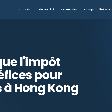
Constitution de société
Secrétariat
Comptabilité & au
que l'impôt
éfices pour
és à Hong Kong