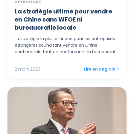
OPÉRATIONS
La stratégie ultime pour vendre
en Chine sans WFOE ni
bureaucratie locale
La stratégie la plus efficace pour les entreprises
étrangères souhaitant vendre en Chine
continentale tout en contournant la bureaucratie
locale dense et les contrôles de capitaux rigides
est d'établir une société à Hong Kong. En tirant
2 mars 2026
Lire en anglais
parti des cadres du commerce électronique
transfrontalier et de l'environnement de libre
circulation des capitaux de Hong Kong, les
commerçants internationaux peuvent accéder
aux consommateurs chinois, recevoir des
paiements en devises librement convertibles et
minimiser légalement leur empreinte fiscale sans
jamais incorporer d'entité sur le continent.