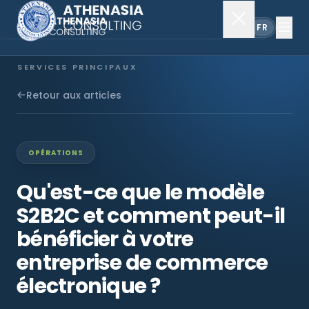
EN
FR
SERVICES PRINCIPAUX
Constitution de société
Retour aux articles
Secrétariat
OPÉRATIONS
Comptabilité & audit
Qu'est-ce que le modèle
S2B2C et comment peut-il
EXPLORER
bénéficier à votre
À propos
entreprise de commerce
électronique ?
Actualités