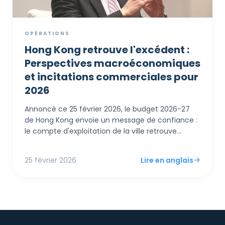
OPÉRATIONS
Hong Kong retrouve l'excédent :
Perspectives macroéconomiques
et incitations commerciales pour
2026
Annoncé ce 25 février 2026, le budget 2026-27
de Hong Kong envoie un message de confiance :
le compte d'exploitation de la ville retrouve
l'excédent. Pour les PME et entrepreneurs
étrangers, le Financial Secretary Paul Chan a
25 février 2026
Lire en anglais
dévoilé des mesures de soutien immédiates,
incluant un remboursement de 100% de l'impôt
sur les bénéfices et les salaires (plafonné à 3 000
HK$) et des augmentations des abattements
personnels.