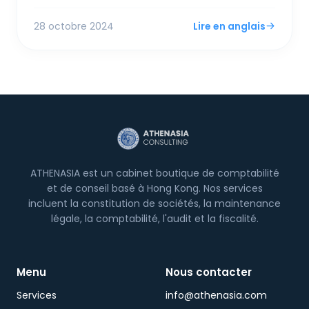
avec les réglementations strictes de lutte contre
le blanchiment d'argent (LAB) et le financement
28 octobre 2024
Lire en anglais
du terrorisme (CTF). Le processus de demande
implique de répondre aux critères d'éligibilité, de
soumettre les documents requis et de maintenir
une conformité continue, y compris la diligence
raisonnable client et la tenue de registres.
ATHENASIA est un cabinet boutique de comptabilité
et de conseil basé à Hong Kong. Nos services
incluent la constitution de sociétés, la maintenance
légale, la comptabilité, l'audit et la fiscalité.
Menu
Nous contacter
Services
info@athenasia.com