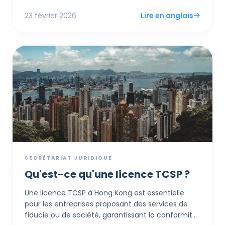
fondateurs. Ce professionnel agréé sert de liaison
23 février 2026
Lire en anglais
légale officielle, gérant les registres
gouvernementaux et facilitant les démarches
bancaires, fiscales et de conformité annuelle.
SECRÉTARIAT JURIDIQUE
Qu'est-ce qu'une licence TCSP ?
Une licence TCSP à Hong Kong est essentielle
pour les entreprises proposant des services de
fiducie ou de société, garantissant la conformité