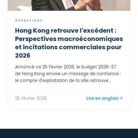
OPÉRATIONS
Hong Kong retrouve l'excédent :
Perspectives macroéconomiques
et incitations commerciales pour
2026
Annoncé ce 25 février 2026, le budget 2026-27
de Hong Kong envoie un message de confiance :
le compte d'exploitation de la ville retrouve
l'excédent. Pour les PME et entrepreneurs
étrangers, le Financial Secretary Paul Chan a
25 février 2026
Lire en anglais
dévoilé des mesures de soutien immédiates,
incluant un remboursement de 100% de l'impôt
sur les bénéfices et les salaires (plafonné à 3 000
HK$) et des augmentations des abattements
personnels.