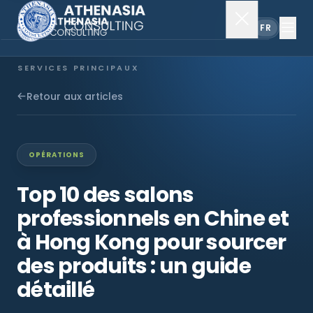
EN
FR
SERVICES PRINCIPAUX
Constitution de société
Retour aux articles
Secrétariat
OPÉRATIONS
Comptabilité & audit
Top 10 des salons
professionnels en Chine et
EXPLORER
à Hong Kong pour sourcer
À propos
des produits : un guide
détaillé
Actualités