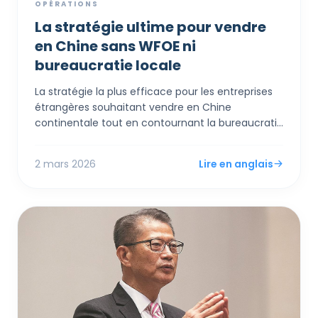
OPÉRATIONS
La stratégie ultime pour vendre
en Chine sans WFOE ni
bureaucratie locale
La stratégie la plus efficace pour les entreprises
étrangères souhaitant vendre en Chine
continentale tout en contournant la bureaucratie
locale dense et les contrôles de capitaux rigides
est d'établir une société à Hong Kong. En tirant
2 mars 2026
Lire en anglais
parti des cadres du commerce électronique
transfrontalier et de l'environnement de libre
circulation des capitaux de Hong Kong, les
commerçants internationaux peuvent accéder
aux consommateurs chinois, recevoir des
paiements en devises librement convertibles et
minimiser légalement leur empreinte fiscale sans
jamais incorporer d'entité sur le continent.