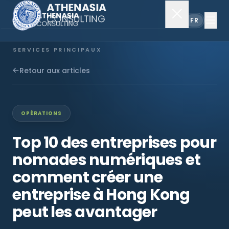
EN
FR
SERVICES PRINCIPAUX
Constitution de société
Retour aux articles
Secrétariat
OPÉRATIONS
Comptabilité & audit
Top 10 des entreprises pour
nomades numériques et
EXPLORER
comment créer une
À propos
entreprise à Hong Kong
peut les avantager
Actualités