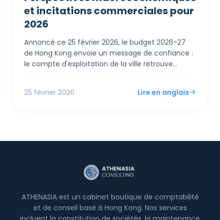
et incitations commerciales pour
2026
Annoncé ce 25 février 2026, le budget 2026-27
de Hong Kong envoie un message de confiance :
le compte d'exploitation de la ville retrouve
l'excédent. Pour les PME et entrepreneurs
étrangers, le Financial Secretary Paul Chan a
25 février 2026
Lire en anglais
dévoilé des mesures de soutien immédiates,
incluant un remboursement de 100% de l'impôt
sur les bénéfices et les salaires (plafonné à 3 000
HK$) et des augmentations des abattements
personnels.
ATHENASIA est un cabinet boutique de comptabilité
et de conseil basé à Hong Kong. Nos services
incluent la constitution de sociétés, la maintenance