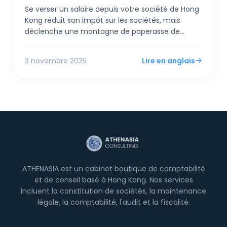
Se verser un salaire depuis votre société de Hong
Kong réduit son impôt sur les sociétés, mais
déclenche une montagne de paperasse de
conformité personnelle et des risques d'audit si
"excessif". Se verser un dividende est plus simple,
3 novembre 2025
Lire en anglais
mais une nouvelle règle FSIE pourrait piéger vos
revenus d'origine étrangère au niveau de la
société—c'est pourquoi un hybride des deux est
désormais la stratégie la plus intelligente.
ATHENASIA est un cabinet boutique de comptabilité
et de conseil basé à Hong Kong. Nos services
incluent la constitution de sociétés, la maintenance
légale, la comptabilité, l'audit et la fiscalité.