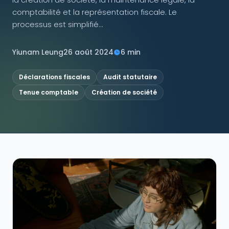
comptabilité et la représentation fiscale. Le
NOUS SUIVRE
processus est simplifié...
Yiunam Leung
26 août 2024
6 min
Contactez-nous
Déclarations fiscales
Audit statutaire
Tenue comptable
Création de société