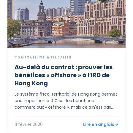
COMPTABILITÉ & FISCALITÉ
Au-delà du contrat : prouver les
bénéfices « offshore » à l'IRD de
Hong Kong
Le système fiscal territorial de Hong Kong permet
une imposition à 0 % sur les bénéfices
commerciaux « offshore », mais cela n'est pas
automatique. L'Inland Revenue Department (IRD)
applique un test rigoureux de « Totalité des faits »,
11 février 2026
Lire en anglais
examinant non seulement où les contrats sont