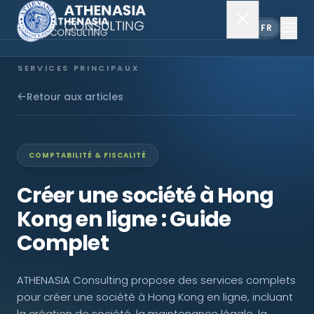
EN
FR
SERVICES PRINCIPAUX
Constitution de société
Retour aux articles
Secrétariat
COMPTABILITÉ & FISCALITÉ
Comptabilité & audit
Créer une société à Hong
Kong en ligne : Guide
EXPLORER
Complet
À propos
ATHENASIA Consulting propose des services complets
Actualités
pour créer une société à Hong Kong en ligne, incluant
la création de société, la maintenance légale, la