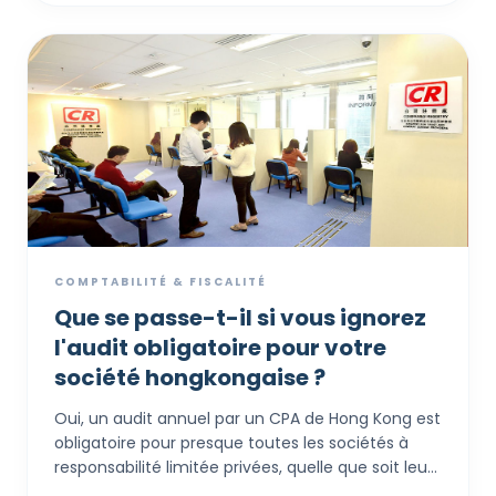
signés, mais aussi où les décisions sont prises, les
risques gérés et les agents opèrent. Ce guide
présente la documentation essentielle sur 7 ans
requise pour justifier une demande offshore,
couvrant tout des « Procès-verbaux de réunions »
à la conformité en matière de prix de transfert.
COMPTABILITÉ & FISCALITÉ
Que se passe-t-il si vous ignorez
l'audit obligatoire pour votre
société hongkongaise ?
Oui, un audit annuel par un CPA de Hong Kong est
obligatoire pour presque toutes les sociétés à
responsabilité limitée privées, quelle que soit leur
taille ou leur chiffre d'affaires. La "concession" du