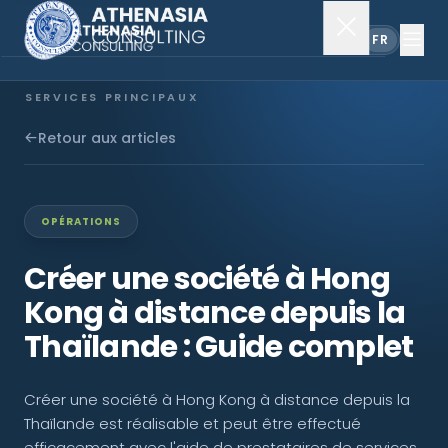
EN
FR
SERVICES PRINCIPAUX
Constitution de société
Retour aux articles
Secrétariat
OPÉRATIONS
Comptabilité & audit
Créer une société à Hong
Kong à distance depuis la
EXPLORER
Thaïlande : Guide complet
À propos
Créer une société à Hong Kong à distance depuis la
Actualités
Thaïlande est réalisable et peut être effectué
efficacement avec l'aide de prestataires de services