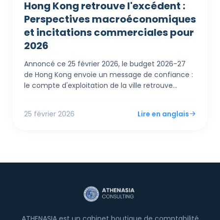
Hong Kong retrouve l'excédent :
Perspectives macroéconomiques
et incitations commerciales pour
2026
Annoncé ce 25 février 2026, le budget 2026-27
de Hong Kong envoie un message de confiance :
le compte d'exploitation de la ville retrouve
l'excédent. Pour les PME et entrepreneurs
étrangers, le Secrétaire aux Finances Paul Chan a
25 février 2026
Lire en anglais
dévoilé des mesures de soutien immédiates,
incluant un remboursement de 100% de l'impôt
sur les bénéfices et les salaires (plafonné à 3 000
HK$) et des augmentations des abattements
personnels.
ATHENASIA est un cabinet boutique de comptabilité