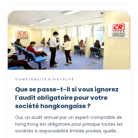
signés, mais aussi où les décisions sont prises, les
risques gérés et les agents opèrent. Ce guide
présente la documentation essentielle sur 7 ans
requise pour justifier une demande offshore,
couvrant tout des « Procès-verbaux de réunions »
à la conformité en matière de prix de transfert.
COMPTABILITÉ & FISCALITÉ
Que se passe-t-il si vous ignorez
l'audit obligatoire pour votre
société hongkongaise ?
Oui, un audit annuel par un expert-comptable de
Hong Kong est obligatoire pour presque toutes les
sociétés à responsabilité limitée privées, quelle
que soit leur taille ou leur chiffre d'affaires. La