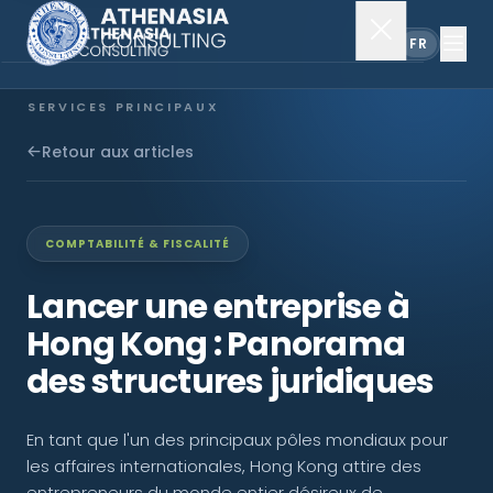
EN
FR
SERVICES PRINCIPAUX
Constitution de société
Retour aux articles
Secrétariat
COMPTABILITÉ & FISCALITÉ
Comptabilité & audit
Lancer une entreprise à
Hong Kong : Panorama
EXPLORER
des structures juridiques
À propos
En tant que l'un des principaux pôles mondiaux pour
Actualités
les affaires internationales, Hong Kong attire des
entrepreneurs du monde entier désireux de