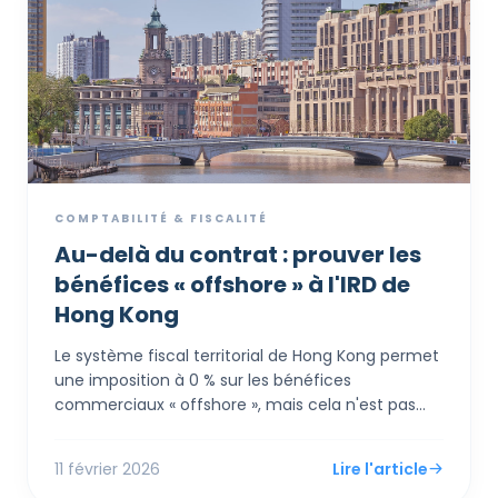
COMPTABILITÉ & FISCALITÉ
Au-delà du contrat : prouver les
bénéfices « offshore » à l'IRD de
Hong Kong
Le système fiscal territorial de Hong Kong permet
une imposition à 0 % sur les bénéfices
commerciaux « offshore », mais cela n'est pas
automatique. L'Inland Revenue Department (IRD)
applique un test rigoureux de « Totalité des faits »,
11 février 2026
Lire l'article
examinant non seulement où les contrats sont