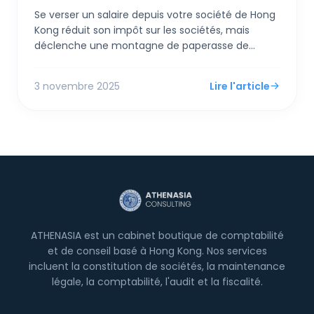
Se verser un salaire depuis votre société de Hong
Kong réduit son impôt sur les sociétés, mais
déclenche une montagne de paperasse de
conformité personnelle et des risques d'audit si
"excessif". Se verser un dividende est plus simple,
3 novembre 2025
Lire l'article
mais une nouvelle règle FSIE pourrait piéger vos
revenus d'origine étrangère au niveau de la
société—c'est pourquoi un hybride des deux est
désormais la stratégie la plus intelligente.
ATHENASIA est un cabinet boutique de comptabilité
et de conseil basé à Hong Kong. Nos services
incluent la constitution de sociétés, la maintenance
légale, la comptabilité, l'audit et la fiscalité.