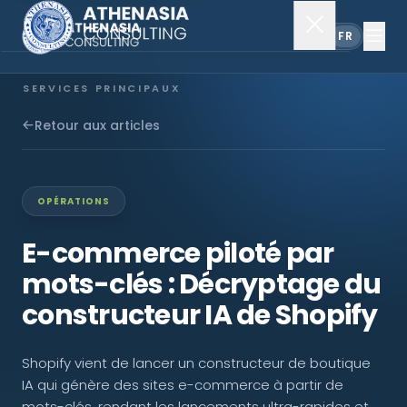
EN
FR
SERVICES PRINCIPAUX
Constitution de société
Retour aux articles
Secrétariat
OPÉRATIONS
Comptabilité & audit
E-commerce piloté par
mots-clés : Décryptage du
EXPLORER
constructeur IA de Shopify
À propos
Shopify vient de lancer un constructeur de boutique
Actualités
IA qui génère des sites e-commerce à partir de
mots-clés, rendant les lancements ultra-rapides et