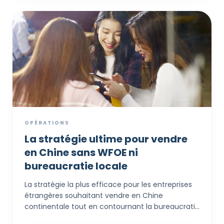
complexes pour les grandes entreprises, le DTSPP
est conçu spécifiquement pour les solutions «
prêtes à l'emploi » : passerelles de paiement
numérique, systèmes de caisse modernes et
outils CRM. Si vous exploitez une boutique ou un
restaurant, c'est une opportunité immédiate de
réduire de moitié vos coûts de modernisation
technologique et d'entrer dans l'ère numérique
pour l'expérience client.
OPÉRATIONS
La stratégie ultime pour vendre
en Chine sans WFOE ni
bureaucratie locale
La stratégie la plus efficace pour les entreprises
étrangères souhaitant vendre en Chine
continentale tout en contournant la bureaucratie
locale dense et les contrôles de capitaux rigides