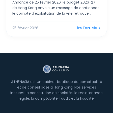
Annoncé ce 25 février 2026, le budget 2026-27
de Hong Kong envoie un message de confiance :
le compte d'exploitation de la ville retrouve
l'excédent. Pour les PME et entrepreneurs
étrangers, le Secrétaire aux Finances Paul Chan a
25 février 2026
Lire l'article
dévoilé des mesures de soutien immédiates,
incluant un remboursement de 100% de l'impôt
sur les bénéfices et les salaires (plafonné à 3 000
HK$) et des augmentations des abattements
personnels.
ATHENASIA est un cabinet boutique de comptabilité
et de conseil basé à Hong Kong. Nos services
incluent la constitution de sociétés, la maintenance
légale, la comptabilité, l'audit et la fiscalité.