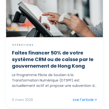
OPÉRATIONS
Faites financer 50% de votre
système CRM ou de caisse par le
gouvernement de Hong Kong
Le Programme Pilote de Soutien à la
Transformation Numérique (DTSPP) est
actuellement actif et propose une subvention de
contrepartie 1:1 très accessible, allant jusqu'à 50
000 HKD, pour les PME de Hong Kong dans les
6 mars 2026
Lire l'article
secteurs du commerce de détail et de la
restauration. Contrairement aux subventions