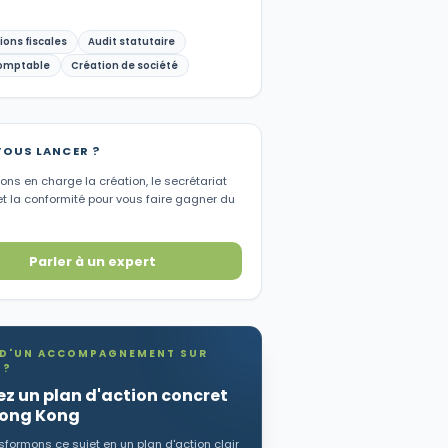
ions fiscales
Audit statutaire
omptable
Création de société
VOUS LANCER ?
ns en charge la création, le secrétariat
et la conformité pour vous faire gagner du
Parler à un expert
 D'UN ACCOMPAGNEMENT SUR
 ?
z un plan d'action concret
Hong Kong
formons ce sujet en un plan d'action clair