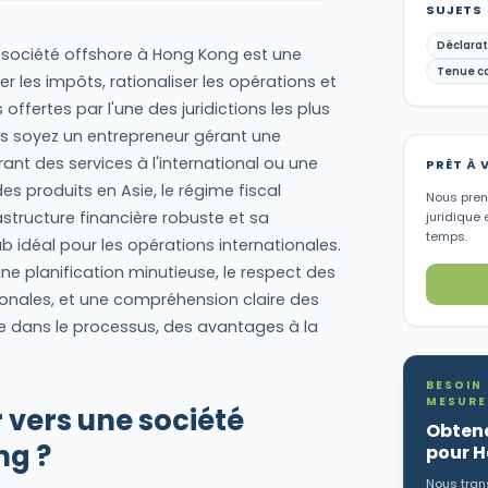
SUJETS
Déclarat
e société offshore à Hong Kong est une
Tenue c
 les impôts, rationaliser les opérations et
ffertes par l'une des juridictions les plus
us soyez un entrepreneur gérant une
rant des services à l'international ou une
PRÊT À 
 produits en Asie, le régime fiscal
Nous preno
tructure financière robuste et sa
juridique 
temps.
 idéal pour les opérations internationales.
ne planification minutieuse, le respect des
ionales, et une compréhension claire des
dans le processus, des avantages à la
BESOIN
MESURE
 vers une société
Obtene
ng ?
pour 
Nous trans