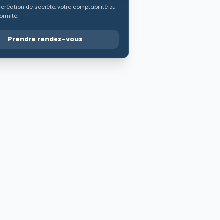
 création de société, votre comptabilité ou
ormité.
Prendre rendez-vous