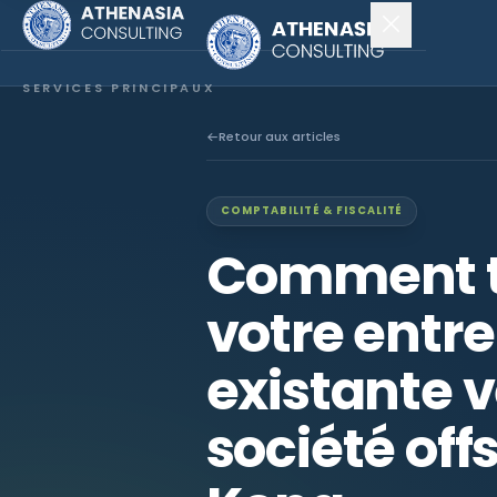
SERVICES PRINCIPAUX
Constitution de société
Retour aux articles
Secrétariat
COMPTABILITÉ & FISCALITÉ
Comptabilité & audit
Comment t
EXPLORER
votre entre
À propos
existante 
Actualités
société off
NOUS SUIVRE