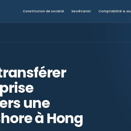
Constitution de société
Secrétariat
Comptabilité & au
ransférer
prise
vers une
shore à Hong