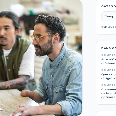
CATÉGO
Comptab
Voir tous 
DANS C
COMPTAB
Au-delà d
offshore 
COMPTAB
Que se pa
obligato
COMPTAB
Comment 
de Hong 
optimisée