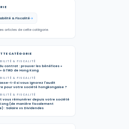
RIE
ilité & Fiscalité
les articles de cette catégorie.
ETTE CATÉGORIE
ILITÉ & FISCALITÉ
u contrat : prouver les bénéfices «
» à l'IRD de Hong Kong
ILITÉ & FISCALITÉ
sse-t-il si vous ignorez l'audit
ire pour votre société hongkongaise ?
ILITÉ & FISCALITÉ
vous rémunérer depuis votre société
Kong (de manière fiscalement
) : Salaire vs Dividendes