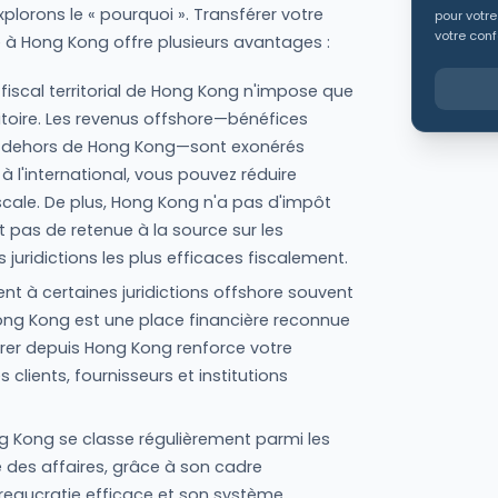
plorons le « pourquoi ». Transférer votre
pour votre
votre conf
e à Hong Kong offre plusieurs avantages :
 fiscal territorial de Hong Kong n'impose que
ritoire. Les revenus offshore—bénéfices
n dehors de Hong Kong—sont exonérés
 à l'international, vous pouvez réduire
scale. De plus, Hong Kong n'a pas d'impôt
t pas de retenue à la source sur les
s juridictions les plus efficaces fiscalement.
ent à certaines juridictions offshore souvent
ong Kong est une place financière reconnue
er depuis Hong Kong renforce votre
clients, fournisseurs et institutions
ong Kong se classe régulièrement parmi les
re des affaires, grâce à son cadre
reaucratie efficace et son système