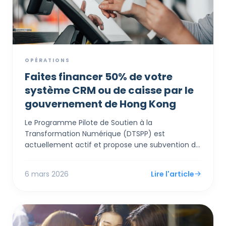
OPÉRATIONS
Faites financer 50% de votre
système CRM ou de caisse par le
gouvernement de Hong Kong
Le Programme Pilote de Soutien à la
Transformation Numérique (DTSPP) est
actuellement actif et propose une subvention de
contrepartie 1:1 très accessible, allant jusqu'à 50
000 HKD, pour les PME de Hong Kong dans les
6 mars 2026
Lire l'article
secteurs du commerce de détail et de la
restauration. Contrairement aux subventions
complexes pour les grandes entreprises, le DTSPP
est conçu spécifiquement pour les solutions «
prêtes à l'emploi » : passerelles de paiement