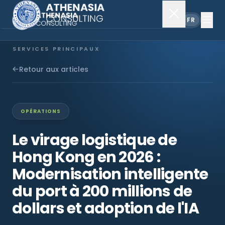
EN
FR
SERVICES PRINCIPAUX
Constitution de société
Retour aux articles
Secrétariat
OPÉRATIONS
Comptabilité & audit
Le virage logistique de
Hong Kong en 2026 :
EXPLORER
Modernisation intelligente
À propos
du port à 200 millions de
dollars et adoption de l'IA
Actualités