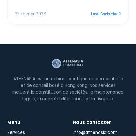
l'excédent. Pour les PME et entrepreneurs
étrangers, le Secrétaire aux Finances Paul Chan a
25 février 2026
Lire l'article
dévoilé des mesures de soutien immédiates,
incluant un remboursement de 100% de l'impôt
sur les bénéfices et les salaires (plafonné à 3 000
HK$) et des augmentations des abattements
personnels.
ATHENASIA est un cabinet boutique de comptabilité
et de conseil basé à Hong Kong. Nos services
incluent la constitution de sociétés, la maintenance
légale, la comptabilité, l'audit et la fiscalité.
Menu
Nous contacter
Services
info@athenasia.com