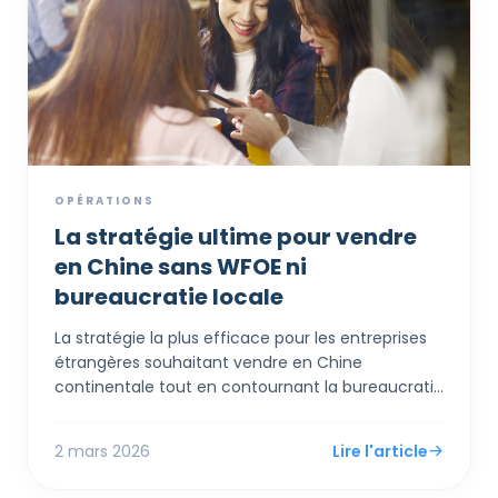
numérique, systèmes de caisse modernes et
outils CRM. Si vous exploitez une boutique ou un
restaurant, c'est une opportunité immédiate de
réduire de moitié vos coûts de modernisation
technologique et d'entrer dans l'ère numérique
pour l'expérience client.
OPÉRATIONS
La stratégie ultime pour vendre
en Chine sans WFOE ni
bureaucratie locale
La stratégie la plus efficace pour les entreprises
étrangères souhaitant vendre en Chine
continentale tout en contournant la bureaucratie
locale dense et les contrôles de capitaux rigides
est d'établir une entité corporative à Hong Kong.
2 mars 2026
Lire l'article
En tirant parti des cadres du commerce
électronique transfrontalier et de