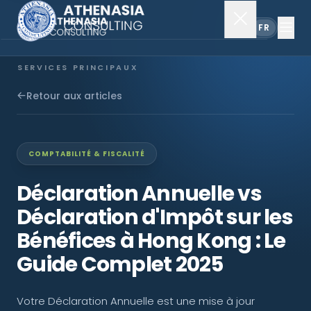
EN
FR
SERVICES PRINCIPAUX
Constitution de société
Retour aux articles
Secrétariat
COMPTABILITÉ & FISCALITÉ
Comptabilité & audit
Déclaration Annuelle vs
Déclaration d'Impôt sur les
EXPLORER
Bénéfices à Hong Kong : Le
À propos
Guide Complet 2025
Actualités
Votre Déclaration Annuelle est une mise à jour