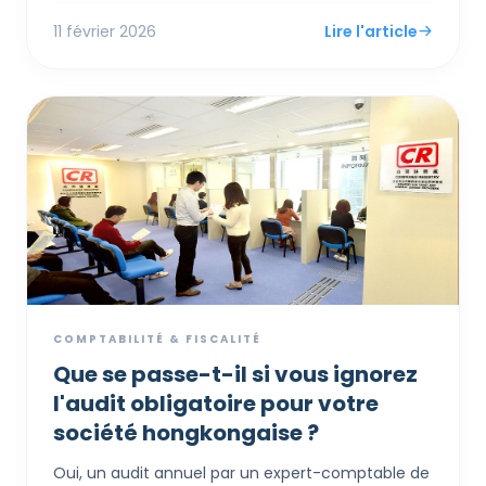
applique un test rigoureux de « Totalité des faits »,
11 février 2026
Lire l'article
examinant non seulement où les contrats sont
signés, mais aussi où les décisions sont prises, les
risques gérés et les agents opèrent. Ce guide
présente la documentation essentielle sur 7 ans
requise pour justifier une demande offshore,
couvrant tout des « Procès-verbaux de réunions »
à la conformité en matière de prix de transfert.
COMPTABILITÉ & FISCALITÉ
Que se passe-t-il si vous ignorez
l'audit obligatoire pour votre
société hongkongaise ?
Oui, un audit annuel par un expert-comptable de