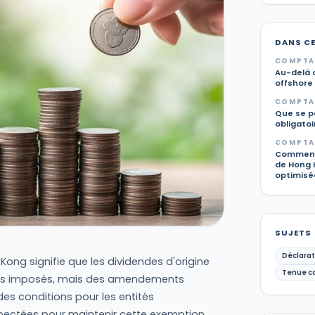
DANS C
COMPTAB
Au-delà d
offshore 
COMPTAB
Que se pa
obligato
COMPTAB
Comment 
de Hong 
optimisée
SUJETS
Déclarat
 Kong signifie que les dividendes d'origine
Tenue c
as imposés, mais des amendements
des conditions pour les entités
spectées pour maintenir cette exemption.