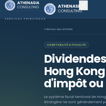
SERVICES PRINCIPAUX
Constitution de société
Retour aux articles
Secrétariat
COMPTABILITÉ & FISCALITÉ
Comptabilité & audit
Dividendes
EXPLORER
Hong Kong 
À propos
d'impôt ou
Actualités
NOUS SUIVRE
Le système fiscal territorial de Hong
étrangère ne sont généralement 