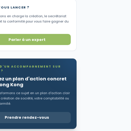
VOUS LANCER ?
ns en charge la création, le secrétariat
et la conformité pour vous faire gagner du
Parler à un expert
 D'UN ACCOMPAGNEMENT SUR
 ?
z un plan d'action concret
Hong Kong
formons ce sujet en un plan d'action clair
 création de société, votre comptabilité ou
ormité.
Prendre rendez-vous