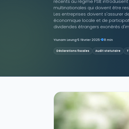
récents au régime FSIE introduisent
multinationales qui doivent être r
Contactez-nous
Les entreprises doivent s'assurer
économique locale et de participat
dividendes étrangers exonérés d'i
Yiunam Leung
5 février 2025
8 min
Déclarations fiscales
Audit statutaire
T