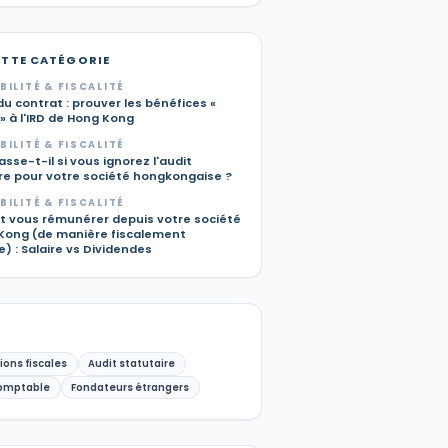
ETTE CATÉGORIE
ILITÉ & FISCALITÉ
u contrat : prouver les bénéfices «
» à l'IRD de Hong Kong
ILITÉ & FISCALITÉ
sse-t-il si vous ignorez l'audit
ire pour votre société hongkongaise ?
ILITÉ & FISCALITÉ
vous rémunérer depuis votre société
Kong (de manière fiscalement
) : Salaire vs Dividendes
ions fiscales
Audit statutaire
omptable
Fondateurs étrangers