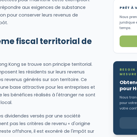
de répondre aux exigences de substance
PRÊT À 
on pour conserver leurs revenus de
Nous preno
pôt.
juridique 
temps.
me fiscal territorial de
ng Kong se trouve son principe territorial.
BESOIN
mposent les résidents sur leurs revenus
MESURE
 revenus générés sur son territoire. Ce
Obtene
une base attractive pour les entreprises et
pour 
 les bénéfices réalisés à l'étranger ne sont
Nous trans
local.
pour votre
votre conf
es dividendes versés par une société
nt pas les critères de revenu « d'origine
este offshore, il est exonéré de l'impôt sur