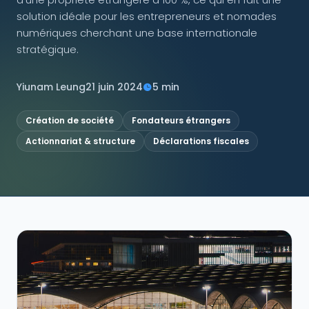
solution idéale pour les entrepreneurs et nomades
NOUS SUIVRE
numériques cherchant une base internationale
stratégique.
Yiunam Leung
21 juin 2024
5 min
Contactez-nous
Création de société
Fondateurs étrangers
Actionnariat & structure
Déclarations fiscales