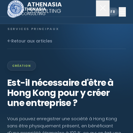
EN
FR
SERVICES PRINCIPAUX
Constitution de société
Retour aux articles
Secrétariat
CRÉATION
Comptabilité & audit
Est-il nécessaire d'être à
Hong Kong pour y créer
EXPLORER
une entreprise ?
À propos
Vous pouvez enregistrer une société à Hong Kong
Actualités
sans être physiquement présent, en bénéficiant
d'une propriété étrangère à 100 %, ce qui en fait une