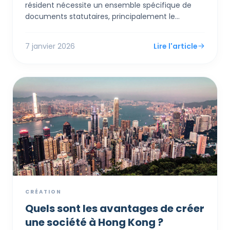
résident nécessite un ensemble spécifique de
documents statutaires, principalement le
formulaire NNC1 et les Statuts, ainsi qu'une
vérification d'identité rigoureuse pour satisfaire
7 janvier 2026
Lire l'article
aux normes modernes AML/KYC. Bien que le
processus soit numérique et efficace,
l'exactitude des détails comme la structure du
capital et la preuve d'adresse résidentielle est
non négociable pour obtenir à la fois un Certificat
d'Incorporation et un compte bancaire
professionnel fonctionnel.
CRÉATION
Quels sont les avantages de créer
une société à Hong Kong ?