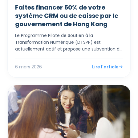
Faites financer 50% de votre
système CRM ou de caisse par le
gouvernement de Hong Kong
Le Programme Pilote de Soutien à la
Transformation Numérique (DTSPP) est
actuellement actif et propose une subvention de
contrepartie 1:1 très accessible, allant jusqu'à 50
000 HKD, pour les PME de Hong Kong dans les
6 mars 2026
Lire l'article
secteurs du commerce de détail et de la
restauration. Contrairement aux subventions
complexes pour les grandes entreprises, le DTSPP
est conçu spécifiquement pour les solutions «
prêtes à l'emploi » : passerelles de paiement
numérique, systèmes de caisse modernes et
outils CRM. Si vous exploitez une boutique ou un
restaurant, c'est une opportunité immédiate de
réduire de moitié vos coûts de modernisation
technologique et d'entrer dans l'ère numérique
pour l'expérience client.