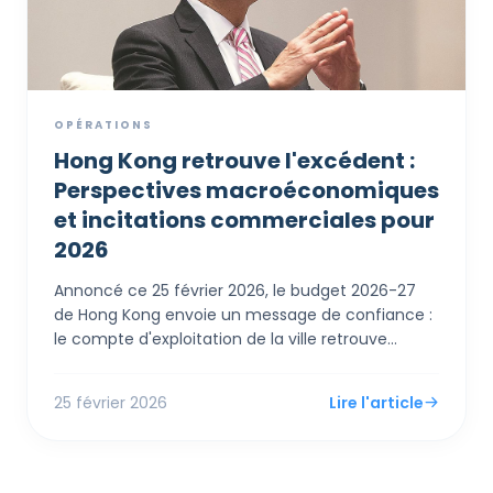
sur le continent.
OPÉRATIONS
Hong Kong retrouve l'excédent :
Perspectives macroéconomiques
et incitations commerciales pour
2026
Annoncé ce 25 février 2026, le budget 2026-27
de Hong Kong envoie un message de confiance :
le compte d'exploitation de la ville retrouve
l'excédent. Pour les PME et entrepreneurs
étrangers, le Secrétaire aux Finances Paul Chan a
25 février 2026
Lire l'article
dévoilé des mesures de soutien immédiates,
incluant un remboursement de 100% de l'impôt
sur les bénéfices et les salaires (plafonné à 3 000
HK$) et des augmentations des abattements