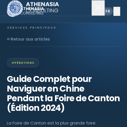
EN
FR
SERVICES PRINCIPAUX
Constitution de société
Retour aux articles
Secrétariat
OPÉRATIONS
Comptabilité & audit
Guide Complet pour
Naviguer en Chine
EXPLORER
Pendant la Foire de Canton
À propos
(Édition 2024)
Actualités
La Foire de Canton est la plus grande foire