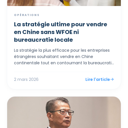
OPÉRATIONS
La stratégie ultime pour vendre
en Chine sans WFOE ni
bureaucratie locale
La stratégie la plus efficace pour les entreprises
étrangères souhaitant vendre en Chine
continentale tout en contournant la bureaucratie
locale dense et les contrôles de capitaux rigides
est d'établir une entité corporative à Hong Kong.
2 mars 2026
Lire l'article
En tirant parti des cadres du commerce
électronique transfrontalier et de
l'environnement de libre circulation des capitaux
de Hong Kong, les commerçants internationaux
peuvent accéder aux consommateurs chinois,
recevoir des paiements en devises librement
convertibles et minimiser légalement leur
empreinte fiscale sans jamais incorporer d'entité