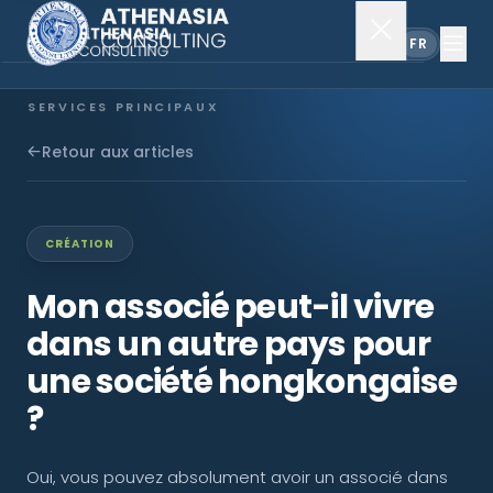
EN
FR
SERVICES PRINCIPAUX
Constitution de société
Retour aux articles
Secrétariat
CRÉATION
Comptabilité & audit
Mon associé peut-il vivre
dans un autre pays pour
EXPLORER
une société hongkongaise
À propos
?
Actualités
Oui, vous pouvez absolument avoir un associé dans