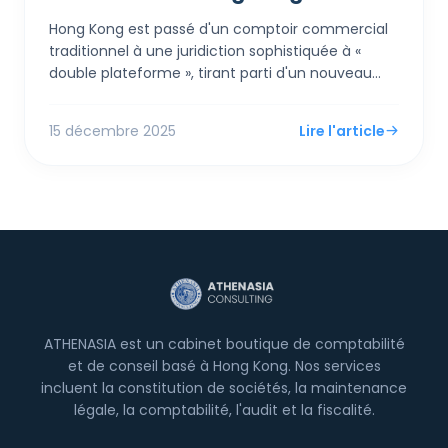
Hong Kong est passé d'un comptoir commercial
traditionnel à une juridiction sophistiquée à «
double plateforme », tirant parti d'un nouveau
taux d'imposition de 5 % pour le « Patent Box » et
d'une intégration fluide avec la GBA pour attirer
15 décembre 2025
Lire l'article
l'innovation à forte croissance.
ATHENASIA est un cabinet boutique de comptabilité
et de conseil basé à Hong Kong. Nos services
incluent la constitution de sociétés, la maintenance
légale, la comptabilité, l'audit et la fiscalité.