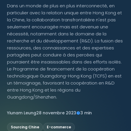
Dans un monde de plus en plus interconnecté, en
particulier avec la relation unique entre Hong Kong et
NOUS SUIVRE
la Chine, la collaboration transfrontalière n'est pas
seulement encouragée mais est devenue une
nécessité, notamment dans le domaine de la
recherche et du développement (R&D). La fusion des
Contactez-nous
ressources, des connaissances et des expertises
partagées peut conduire à des percées qui
pourraient être insaisissables dans des efforts isolés.
Le Programme de financement de la coopération
technologique Guangdong-Hong Kong (TCFS) en est
un témoignage, favorisant la coopération en R&D
entre Hong Kong et les régions du
Guangdong/Shenzhen.
Yiunam Leung
28 novembre 2023
3 min
Sourcing Chine
E-commerce