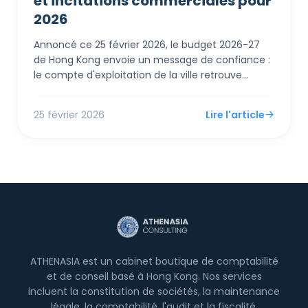
et incitations commerciales pour
2026
Annoncé ce 25 février 2026, le budget 2026-27
de Hong Kong envoie un message de confiance :
le compte d'exploitation de la ville retrouve
l'excédent. Pour les PME et entrepreneurs
étrangers, le Secrétaire aux Finances Paul Chan a
25 février 2026
Lire l'article
dévoilé des mesures de soutien immédiates,
incluant un remboursement de 100% de l'impôt
sur les bénéfices et les salaires (plafonné à 3 000
HK$) et des augmentations des abattements
personnels.
ATHENASIA est un cabinet boutique de comptabilité
et de conseil basé à Hong Kong. Nos services
incluent la constitution de sociétés, la maintenance
légale, la comptabilité, l'audit et la fiscalité.