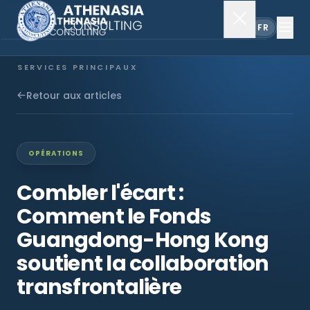
EN
FR
SERVICES PRINCIPAUX
Constitution de société
Retour aux articles
Secrétariat
OPÉRATIONS
Comptabilité & audit
Combler l'écart :
Comment le Fonds
EXPLORER
Guangdong-Hong Kong
À propos
soutient la collaboration
transfrontalière
Actualités