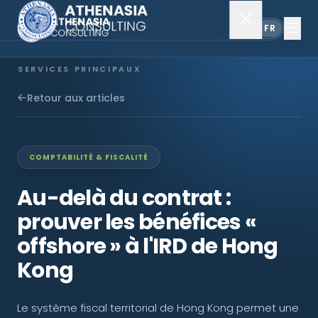
EN
FR
SERVICES PRINCIPAUX
Constitution de société
Retour aux articles
Secrétariat
COMPTABILITÉ & FISCALITÉ
Comptabilité & audit
Au-delà du contrat :
prouver les bénéfices «
EXPLORER
offshore » à l'IRD de Hong
À propos
Kong
Actualités
Le système fiscal territorial de Hong Kong permet une