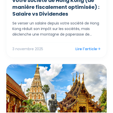
votre société de Hong Kong (de
manière fiscalement optimisée) :
Salaire vs Dividendes
Se verser un salaire depuis votre société de Hong
Kong réduit son impôt sur les sociétés, mais
déclenche une montagne de paperasse de
conformité personnelle et des risques d'audit si
"excessif". Se verser un dividende est plus simple,
3 novembre 2025
Lire l'article
mais une nouvelle règle FSIE pourrait piéger vos
revenus d'origine étrangère au niveau de la
société—c'est pourquoi un hybride des deux est
désormais la stratégie la plus intelligente.