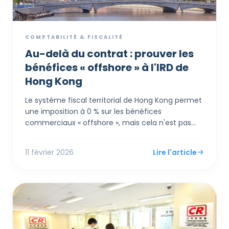
COMPTABILITÉ & FISCALITÉ
Au-delà du contrat : prouver les
bénéfices « offshore » à l'IRD de
Hong Kong
Le système fiscal territorial de Hong Kong permet
une imposition à 0 % sur les bénéfices
commerciaux « offshore », mais cela n'est pas
automatique. L'Inland Revenue Department (IRD)
applique un test rigoureux de « Totalité des faits »,
11 février 2026
Lire l'article
examinant non seulement où les contrats sont
signés, mais aussi où les décisions sont prises, les
risques gérés et les agents opèrent. Ce guide
présente la documentation essentielle sur 7 ans
requise pour justifier une demande offshore,
couvrant tout des « Procès-verbaux de réunions »
à la conformité en matière de prix de transfert.