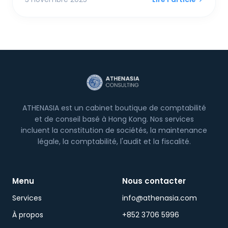
mais une nouvelle règle FSIE pourrait piéger vos
revenus d'origine étrangère au niveau de la
société—c'est pourquoi un hybride des deux est
désormais la stratégie la plus intelligente.
ATHENASIA est un cabinet boutique de comptabilité
et de conseil basé à Hong Kong. Nos services
incluent la constitution de sociétés, la maintenance
légale, la comptabilité, l'audit et la fiscalité.
Menu
Nous contacter
Services
info@athenasia.com
À propos
+852 3706 5996