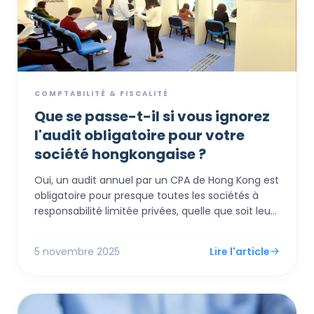
COMPTABILITÉ & FISCALITÉ
Que se passe-t-il si vous ignorez
l'audit obligatoire pour votre
société hongkongaise ?
Oui, un audit annuel par un CPA de Hong Kong est
obligatoire pour presque toutes les sociétés à
responsabilité limitée privées, quelle que soit leur
taille ou leur chiffre d'affaires. La "concession" du
système pour les petites entreprises ne dispense
5 novembre 2025
Lire l'article
pas de l'audit ; elle permet d'utiliser une norme
comptable beaucoup plus simple (SME-FRS) pour
préparer vos états financiers, ce qui rend l'audit
lui-même plus rapide et plus abordable.