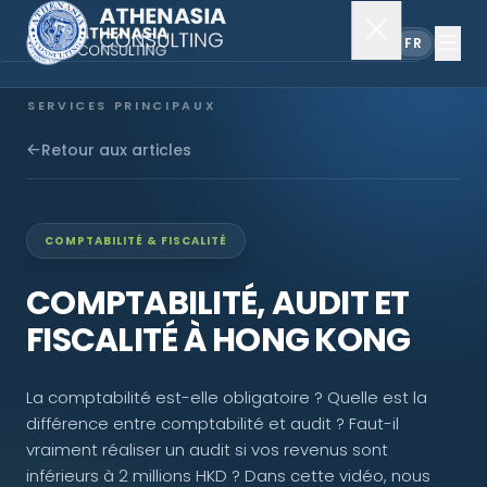
EN
FR
SERVICES PRINCIPAUX
Constitution de société
Retour aux articles
Secrétariat
COMPTABILITÉ & FISCALITÉ
Comptabilité & audit
COMPTABILITÉ, AUDIT ET
FISCALITÉ À HONG KONG
EXPLORER
La comptabilité est-elle obligatoire ? Quelle est la
À propos
différence entre comptabilité et audit ? Faut-il
vraiment réaliser un audit si vos revenus sont
Actualités
inférieurs à 2 millions HKD ? Dans cette vidéo, nous