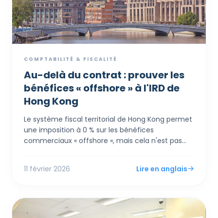
COMPTABILITÉ & FISCALITÉ
Au-delà du contrat : prouver les
bénéfices « offshore » à l'IRD de
Hong Kong
Le système fiscal territorial de Hong Kong permet
une imposition à 0 % sur les bénéfices
commerciaux « offshore », mais cela n'est pas
automatique. L'Inland Revenue Department (IRD)
applique un test rigoureux de « Totalité des faits »,
11 février 2026
Lire en anglais
examinant non seulement où les contrats sont
signés, mais aussi où les décisions sont prises, les
risques gérés et les agents opèrent. Ce guide
présente la documentation essentielle sur 7 ans
requise pour justifier une demande offshore,