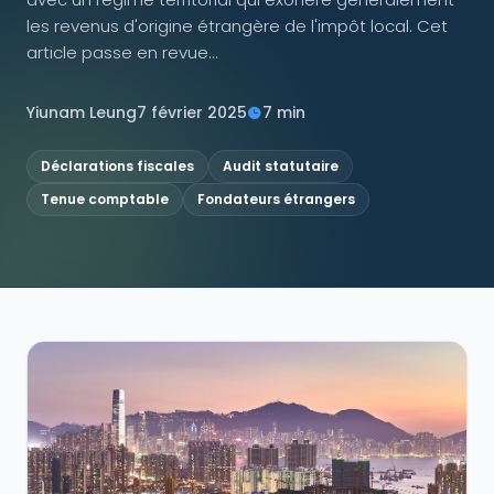
les revenus d'origine étrangère de l'impôt local. Cet
NOUS SUIVRE
article passe en revue...
Yiunam Leung
7 février 2025
7 min
Contactez-nous
Déclarations fiscales
Audit statutaire
Tenue comptable
Fondateurs étrangers