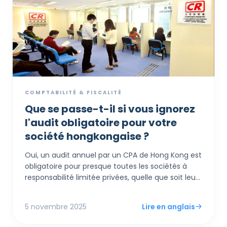
couvrant tout des « Procès-verbaux de réunions »
à la conformité en matière de prix de transfert.
COMPTABILITÉ & FISCALITÉ
Que se passe-t-il si vous ignorez
l'audit obligatoire pour votre
société hongkongaise ?
Oui, un audit annuel par un CPA de Hong Kong est
obligatoire pour presque toutes les sociétés à
responsabilité limitée privées, quelle que soit leur
taille ou leur chiffre d'affaires. La "concession" du
système pour les petites entreprises ne dispense
5 novembre 2025
Lire en anglais
pas de l'audit ; elle permet d'utiliser une norme
comptable beaucoup plus simple (SME-FRS) pour