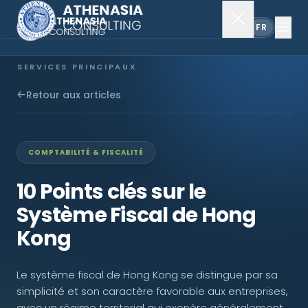
EN
FR
SERVICES PRINCIPAUX
Constitution de société
Retour aux articles
Secrétariat
COMPTABILITÉ & FISCALITÉ
Comptabilité & audit
10 Points clés sur le
Système Fiscal de Hong
EXPLORER
Kong
À propos
Le système fiscal de Hong Kong se distingue par sa
Actualités
simplicité et son caractère favorable aux entreprises,
avec un régime territorial qui exonère généralement