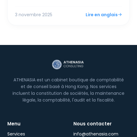
conformité personnelle et des risques d'audit si
"excessif". Se verser un dividende est plus simple,
3 novembre 2025
Lire en anglais
mais une nouvelle règle FSIE pourrait piéger vos
revenus d'origine étrangère au niveau de la
société—c'est pourquoi un hybride des deux est
désormais la stratégie la plus intelligente.
ATHENASIA est un cabinet boutique de comptabilité
et de conseil basé à Hong Kong. Nos services
incluent la constitution de sociétés, la maintenance
légale, la comptabilité, l'audit et la fiscalité.
Menu
Nous contacter
Services
info@athenasia.com